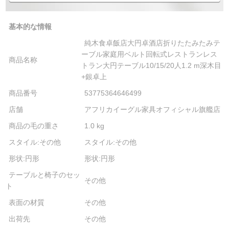
基本的な情報
純木食卓飯店大円卓酒店折りたたみたみテ
ーブル家庭用ベルト回転式レストランレス
商品名称
トラン大円テーブル10/15/20人1.2 m深木目
+銀卓上
商品番号
53775364646499
店舗
アフリカイーグル家具オフィシャル旗艦店
商品の毛の重さ
1.0 kg
スタイル:その他
スタイル:その他
形状:円形
形状:円形
テーブルと椅子のセッ
その他
ト
表面の材質
その他
出荷先
その他