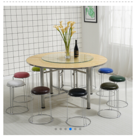
古典茶テーブルセッ
ン家具長方形ガラス
4/6/8/10/12北欧ベル
ト1.3 mテーブル+4背
テーブルセット家庭
ト回転盤新中国式天
もたれ椅子
用一テーブル4椅子革
然石テーブル1.8 m大
ブ
椅子110*60純木テー
理石テーブル+14食事
ブル
椅子