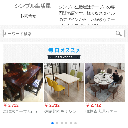
シンプル生活屋
シンプル生活屋はテーブルの専
門販売店です。様々なスタイル
お問合せ
のデザインから、お好きなテー
ブルをお選びいただけます。
￥ 2,712
￥ 2,712
￥ 2,712
￥
老船木テーブルmoda
佐陀北欧モダシンプ
御林森大理石テーブ
in si純木家具長方形事
レル純木テーブルセ
ルセットモダシンプ
務会議テーブル中華
ットタイプレストラ
レル丸太テーブル