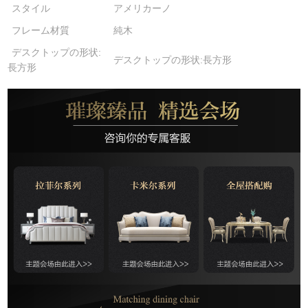
スタイル
アメリカーノ
フレーム材質
純木
デスクトップの形状:
デスクトップの形状:長方形
長方形