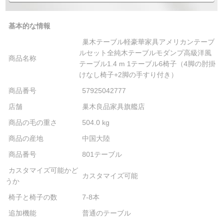
基本的な情報
巢木テーブル軽豪華家具アメリカンテーブ
ルセット全純木テーブルモダンプ高級洋風
商品名称
テーブル1.4 m 1テーブル6椅子（4脚の肘掛
けなし椅子+2脚の手すり付き）
商品番号
57925042777
店舗
巢木良品家具旗艦店
商品の毛の重さ
504.0 kg
商品の産地
中国大陸
商品番号
801テーブル
カスタマイズ可能かど
カスタマイズ可能
うか
椅子と椅子の数
7-8本
追加機能
普通のテーブル