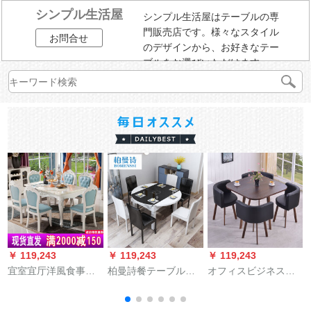
シンプル生活屋
シンプル生活屋はテーブルの専
門販売店です。様々なスタイル
お問合せ
のデザインから、お好きなテー
ブルをお選びいただけます。
￥ 119,243
￥ 119,243
￥ 119,243
￥
宜室宜厅洋風食事テ
柏曼詩餐テーブルと
オフィスビジネス商
ーブルセット6人の大
椅子の組み合わせモ
談テーブルとテーブ
理石長方形テーブル
ダシンプレル漆丸型
ルと椅子の組み合わ