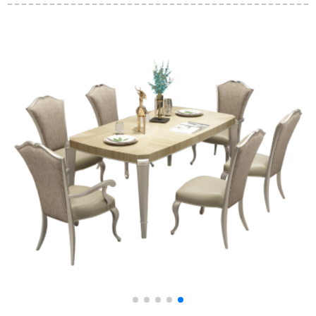
田園小タステーブル
テーブル多機能折り
せモダシンプカジュ
予約金-顧客サービス
たたみたたみのテー
アルテーブル四椅子
に連絡してくださ
ブルテーブル鋼化ガ
北欧小タワーテーブ
い。補助金1500
ラスデスクトップの
ルコーヒーテーブル
mm*900 mmを出荷し
食事テーブルセット
セットA 9（四畳敷）
ます。
テーブル+8椅子1.35
m電磁炉を持たない