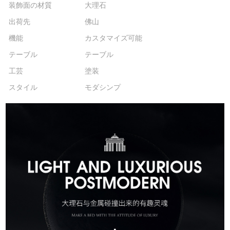
装飾面の材質
大理石
出荷先
佛山
機能
カスタマイズ可能
テーブル
テーブル
工芸
塗装
スタイル
モダシンプ