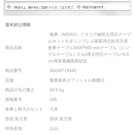
基本的な情報
魅奥（MEIAO）イタリア極简大理石テーブ
ルセットモダシンプレル家庭用北欧長方形
商品名称
食事テーブル1600*900 mmテーブル（シン
グルテーブル）2 cm厚大理石テーブル+0.5
cm厚炭素鋼黒喷砂足
商品番号
36439719540
店舗
魅奥家具オフィシャル旗艦店
商品の毛の重さ
60.0 kg
貨物番号
105
食事と椅子のセット
六本
形状:長方形
形状:長方形
特色産地
仏山