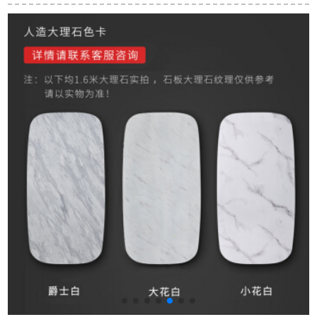
伸縮したみみモダン
伸縮式テーブルとテ
理石の台のお茶の何
スクの木色前払金
ーブルと椅子の組み
テレビのテーブルと
（シングルテーブル
合わせクヌギPT 003
椅子の組み合わせの
実費1699元、補助金
15日以内に六椅子を
スーツの後でモダシ
出荷）
一つ出荷します。
ンプレルの創意的な
個性の鉄の芸の面談
テーブルの北欧風の
1.4*0.8メートルの食
卓を迎えます