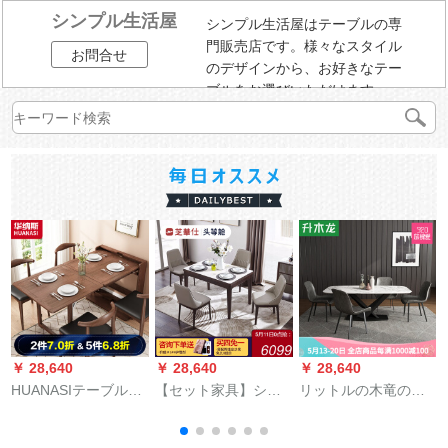
シンプル生活屋
シンプル生活屋はテーブルの専
門販売店です。様々なスタイル
お問合せ
のデザインから、お好きなテー
ブルをお選びいただけます。
￥ 28,640
￥ 28,640
￥ 28,640
￥
HUANASIテーブル北
【セット家具】シカ
リットルの木竜の食
欧純木食テーブルと
メモダ北欧簡易シプ
卓イタリア式はきわ
イスの組み合わせが
リン純木家具長方形
めて簡単で贅沢な大