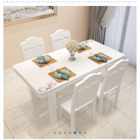
国式食卓椅子セット
トラン長方形の食事
わせたテーブルとテ
一テーブルの四椅子
テーブルとテーブル
ーブルを組み合わせ
1.1 m純木テーブルX
の組み合わせ輸入ホ
て、モダンテーブル
06テーブルの四腰掛
ワイトワックス木胡
を輸入しています。
け【特価】
桃色の簡易正方形テ
北欧の純木のテーブ
ーブル一つのテーブ
ルと椅子の組み合わ
ル四つの椅子。
せは1+4（1.5メート
み
ル）です。