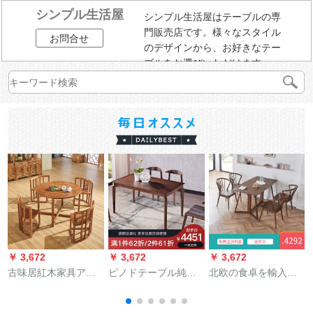
シンプル生活屋
シンプル生活屋はテーブルの専
門販売店です。様々なスタイル
お問合せ
のデザインから、お好きなテー
ブルをお選びいただけます。
￥ 3,672
￥ 3,672
￥ 3,672
￥
古味居紅木家具アフ
ピノドテーブル純木
北欧の食卓を輸入し
リカ花梨（学名：ハ
テーブル北欧テーブ
ています。テーブル
リネズミ紫檀）新中
ルサイズタイプレス
とテーブルを組み合