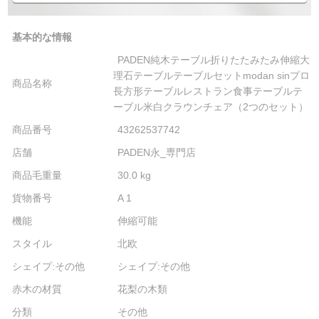
基本的な情報
PADEN純木テーブル折りたたみたみ伸縮大
理石テーブルテーブルセットmodan sinプロ
商品名称
長方形テーブルレストラン食事テーブルテ
ーブル米白クラウンチェア（2つのセット）
商品番号
43262537742
店舗
PADEN永_専門店
商品毛重量
30.0 kg
貨物番号
A 1
機能
伸縮可能
スタイル
北欧
シェイプ:その他
シェイプ:その他
赤木の材質
花梨の木類
分類
その他