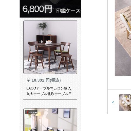
￥
10,392 円(税込)
LAGOテーブルマカロン輸入
丸太テーブル北欧テーブル日
本式コーヒーテーブル商談テ
<
ーブルシンプロマレーシア料
理台家具純木方テーブル/コー
ヒーテーブル【0.8*0.8*0.74】