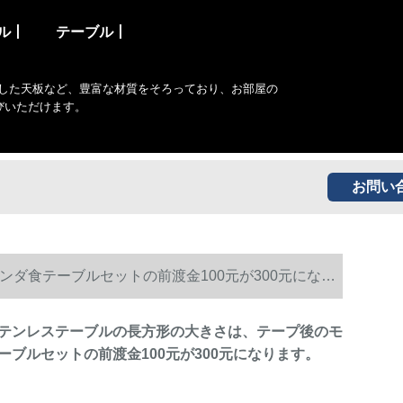
ル丨
テーブル丨
した天板など、豊富な材質をそろっており、お部屋の
びいただけます。
お問い
ダ食テーブルセットの前渡金100元が300元になり
テンレステーブルの長方形の大きさは、テープ後のモ
ーブルセットの前渡金100元が300元になります。