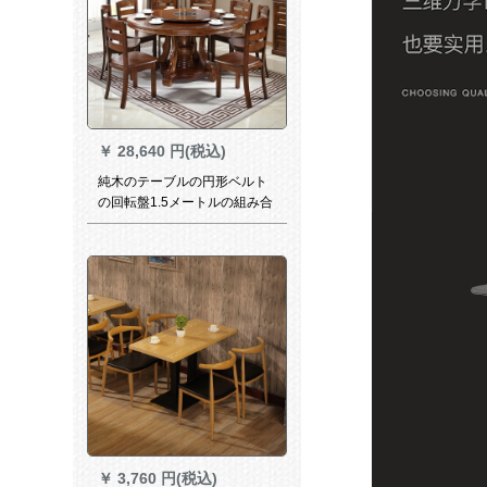
￥
28,640 円(税込)
純木のテーブルの円形ベルト
の回転盤1.5メートルの組み合
わせのテーブルと椅子、中華
電磁炉の鍋料理の円卓ホテル
の家庭用1.8 mレストラン家具
家庭用テーブル胡桃色1.5 Mの
テーブル8つの椅子（回転盤に
送ります）
￥
3,760 円(税込)