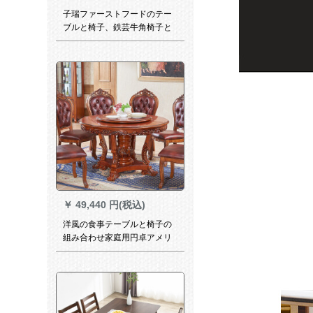
子瑞ファーストフードのテー
ブルと椅子、鉄芸牛角椅子と
テーブルと椅子とコーヒーホ
ールのミルクティーのお店一
つのテーブル、四椅子と原木
色
￥
49,440 円(税込)
洋風の食事テーブルと椅子の
組み合わせ家庭用円卓アメリ
カ純木テーブル1.3/1.5 m大理
石円形8人テーブル1.3 m理石
面円卓（回転台に送る）+6椅
子（636 Bタイプ）