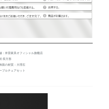
舗：米雷家具オフィシャル旗艦店
状:長方形
飾面の材質：大理石
ーブルチェアセット