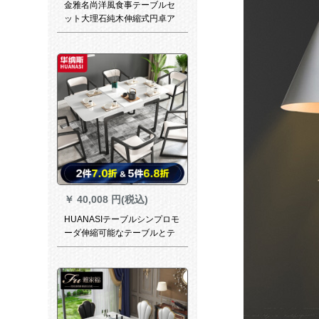
金雅名尚洋風食事テーブルセ
ット大理石純木伸縮式円卓ア
メリカ式軽量古典テーブル小
タワー折りたたみたみベルト
回転テーブル予約金、お支払
い済み商品です。1.35メート
ルです。
￥
40,008 円(税込)
HUANASIテーブルシンプロモ
ーダ伸縮可能なテーブルとテ
ーブルと椅子の組み合わせは
モノクロのテーブル＋4つのテ
ーブル（T 409）です。