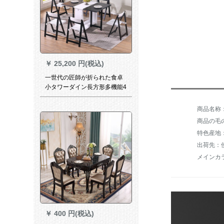
￥
25,200 円(税込)
一世代の匠師が折られた食卓
小タワーダイン長方形多機能4
純木6椅子8人が家庭用のテー
ブルに伸縮可能です。1テーブ
ル1.3メートル、2つの椅子と
商品の毛の
白黒1.3メートル、6つのテー
特色産地
ブルの原木色（全純木）
出荷先：
メインカ
￥
400 円(税込)