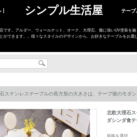
シンプル生活屋
ル丨
テーブ
店です。アルダー、ウォールナット、オーク、大理石、傷に強いUV塗装を施
とができます。。様々なスタイルのデザインから、お好きなテーブルをお選
石ステンレステーブルの長方形の大きさは、テープ後のモダシン
北欧大理石ス
ダシンダ食テ
規格を選択