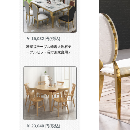
￥
15,032 円(税込)
雅家福テーブル軽奢大理石テ
ーブルセット長方形家庭用テ
ーブル6人セットテーブルレス
トラン家具ステンレス原色
（丸椅子）1.5 m*0.8 mシング
ルテーブル
￥
23,040 円(税込)