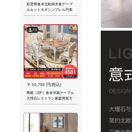
彩雲帰食卓北欧純木食テーブ
ルセットモダシンプレル円形
伸縮テーブル6人乗りミニテー
ブル6台
￥
52,792 円(税込)
尊範（ZIF）食卓洋風テーブル
大理石レストラン家庭用長方
形テーブルテーブル純木立テ
ーブルセット1.5大理石テーブ
ル+6椅子