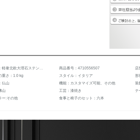
商品名称：軽奢北欧大理石ステンレステーブル長方形サイズタイプ後モダシンプレンテーブルセット前渡金100元が300元になります。
商品番号：4710556507
店
重さ：1.0 kg
スタイル：イタリア
形
：仏山
機能：カスタマイズ可能、その他
装
佛山
工芸：漆焼き
テ
ラー:その他
食事と椅子のセット：六本