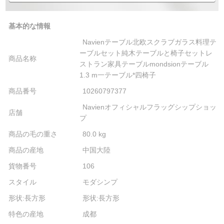
基本的な情報
Navienテーブル北欧スクラブガラス料理テ
ーブルセット純木テーブルと椅子セットレ
商品名称
ストラン家具テーブルmondsionテーブル
1.3 m一テーブル*四椅子
商品番号
10260797377
Navienオフィシャルフラッグシップショッ
店舗
プ
商品の毛の重さ
80.0 kg
商品の産地
中国大陸
貨物番号
106
スタイル
モダシンプ
形状:長方形
形状:長方形
特色の産地
成都