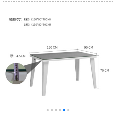
気昇降機を動かし
伸縮式テーブルとテ
形の食事テーブル家
て、床の高さを制御
ーブルと椅子の組み
庭用8人の純木テーブ
します。
合わせクヌギPT 003
ル【一つのテーブル
15日以内に六椅子を
の四つの椅子】1.8メ
一つ出荷します。
ートル*90