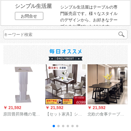
シンプル生活屋
シンプル生活屋はテーブルの専
門販売店です。様々なスタイル
お問合せ
のデザインから、お好きなテー
ブルをお選びいただけます。
￥ 21,592
￥ 21,592
￥ 21,592
￥
原田畳昇降機の電気
【セット家具】シカ
北欧の食事テーブル
的な大きなアルミニ
メモダ北欧簡易シプ
と椅子の組み合わせ
ウムの空気が畳の電
リン純木家具長方形
モダシンプ6人の長方