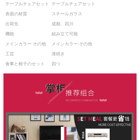
テーブルチェアセット
テーブルチェアセット
表面の材質
スチールガラス
出荷先
成都、四川
機能
組み立て可能
メインカラー:その他
メインカラー:その他
工芸
漆焼き
食事と椅子のセット
四つ