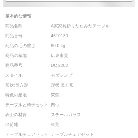
基本的な情報
商品名称
A家家具折りたたみたテーブル
商品番号
4510130
商品の毛の重さ
60.0 kg
商品の産地
広東東莞
商品番号
DC 2202
スタイル
モダシンプ
形状:長方形
形状:長方形
特色の産地
東莞
テーブルと椅子セット
四つ
表面の材質
スチールガラス
出荷地
東莞
テーブルチェアセット
テーブルチェアセット