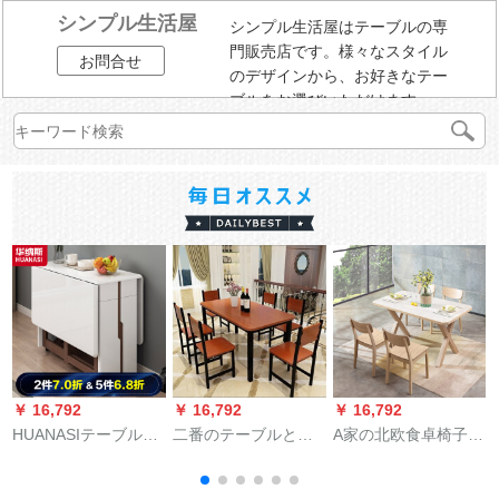
シンプル生活屋
シンプル生活屋はテーブルの専
門販売店です。様々なスタイル
お問合せ
のデザインから、お好きなテー
ブルをお選びいただけます。
￥ 16,792
￥ 16,792
￥ 16,792
￥
HUANASIテーブル北
二番のテーブルとテ
A家の北欧食卓椅子純
L
欧シンプロ木折りた
ーブルセットのシン
木脚腰掛けテーブル
みのテーブルとテー
プロテーブル長方形
セットモダシンプ家