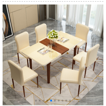
ブルのセットは白い
家庭用テーブルレス
庭用四角いレストラ
テーブルと二つの椅
トランのテーブル4
ン家具一テーブル素
子（48〓）です。
人/6人の柚木色面に
朴な空間原木色一テ
黒い棚110*60テーブ
ーブル四椅子
ルに椅子4つを配置し
2
ます。