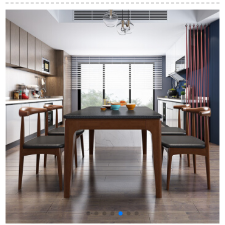
て昇降テーブル家庭
ーシングルモダイン
みテーブル可伸縮円
用昇降器S 31型の小
接客商談テーブルセ
テーブル一台DC
アルミニウム（2色は
ット喫茶店ミルクテ
2209
オプション）
ィーのテーブルと椅
子の組み合わせ60 cm
テーブルの二つのブ
ラックテーブル（デ
フォルトの髪の黒い
椅子）