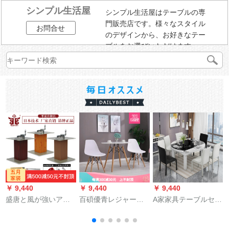
シンプル生活屋
シンプル生活屋はテーブルの専
門販売店です。様々なスタイル
お問合せ
のデザインから、お好きなテー
ブルをお選びいただけます。
￥ 9,440
￥ 9,440
￥ 9,440
￥
盛唐と風が強いアル
百碩優青レジャーテ
A家家具テーブルセッ
ミ畳昇降機が手動で
ーブルセットイムレ
トモダシンプレスト
畳昇降台に手を振っ
ス小さい円卓レジャ
ラン家庭用折りたた