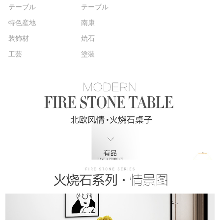
テーブル
テーブル
特色産地
南康
装飾材
焼石
工芸
塗装