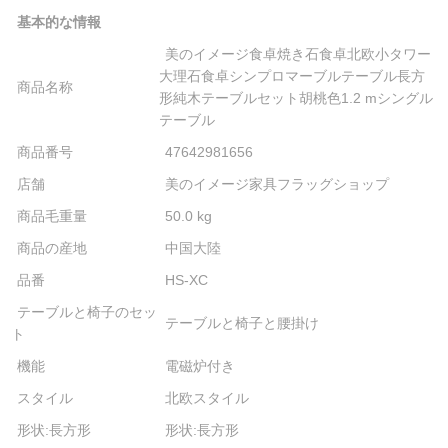
基本的な情報
美のイメージ食卓焼き石食卓北欧小タワー
大理石食卓シンプロマーブルテーブル長方
商品名称
形純木テーブルセット胡桃色1.2 mシングル
テーブル
商品番号
47642981656
店舗
美のイメージ家具フラッグショップ
商品毛重量
50.0 kg
商品の産地
中国大陸
品番
HS-XC
テーブルと椅子のセッ
テーブルと椅子と腰掛け
ト
機能
電磁炉付き
スタイル
北欧スタイル
形状:長方形
形状:長方形