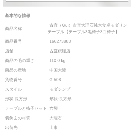
基本的な情報
古宜（Gui）古宜大理石純木食卓モダリン
商品名称
テーブル【テーブル3黒椅子3白椅子】
商品番号
166273883
店舗
古宜旗艦店
商品の毛の重さ
110.0 kg
商品の産地
中国大陸
貨物番号
G 508
スタイル
モダシンプ
形状:長方形
形状:長方形
テーブルと椅子セット
六脚
装飾面の材質
大理石
出荷先
山東