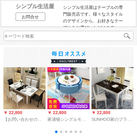
シンプル生活屋
シンプル生活屋はテーブルの専
門販売店です。様々なスタイル
お問合せ
のデザインから、お好きなテー
ブルをお選びいただけます。
￥ 22,800
￥ 22,800
￥ 22,800
￥
【お問い合わせのお
家浦顿シングルモダ
SUNHOO家のプライ
客様には驚きがあり
イン接待商談事務室
ベートテーブルの食
ます。】木月テーブ
のレジャーテーブル
事と椅子のセットは