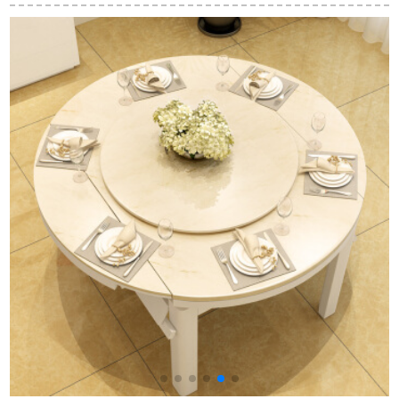
ルのモダンシンプレ
と椅子の組み合わせ
鉄骨ガラスの食事と
ルガラス食のテーブ
カフェのミルクティ
テーブルと椅子の組
ルと椅子の組み合わ
ー店の小さいタイプ
み合わせです。テー
せが伸縮したテーブ
方の円形の食卓の北
ブルの4つの椅子は15
ルのミニテーブルが
欧の売りビルのとこ
K 1テーブルの6つの
ホワイトタイプのテ
ろに4 S店がテーブル
椅子があります。
ーブルです。
と椅子の組み合わせ
に青い皮のテーブル
を相談します。