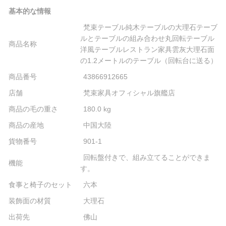
基本的な情報
梵束テーブル純木テーブルの大理石テーブ
ルとテーブルの組み合わせ丸回転テーブル
商品名称
洋風テーブルレストラン家具雲灰大理石面
の1.2メートルのテーブル（回転台に送る）
商品番号
43866912665
店舗
梵束家具オフィシャル旗艦店
商品の毛の重さ
180.0 kg
商品の産地
中国大陸
貨物番号
901-1
回転盤付きで、組み立てることができま
機能
す。
食事と椅子のセット
六本
装飾面の材質
大理石
出荷先
佛山