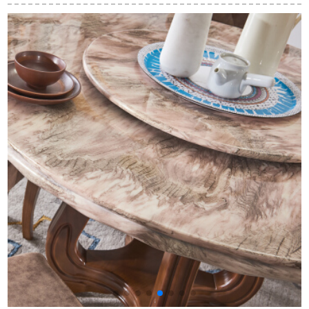
組み合わせ6人のリビ
形6人中小テーブル執
テーブル多機能折り
ングラバーウッド家
務テーブル秒1.3*0.75
たたみたたみのテー
具1.38メートル胡桃
メートルで、一つの
ブルテーブル鋼化ガ
色のテーブル四つの
テーブルを6つのテー
ラスデスクトップの
椅子。
ブルで切り売りしま
食事テーブルセット
す。
テーブル+8椅子1.35
m電磁炉を持たない