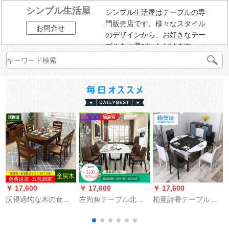
シンプル生活屋
シンプル生活屋はテーブルの専
門販売店です。様々なスタイル
お問合せ
のデザインから、お好きなテー
ブルをお選びいただけます。
￥ 17,600
￥ 17,600
￥ 17,600
￥
沃得適纯な木の食卓
左尚角テーブル北欧
柏曼詩餐テーブルと
が伸縮したテーブル
大理石純木テーブル
椅子の組み合わせモ
とテーブルと椅子の
セットシンモル長方
ダシンプレル漆丸型