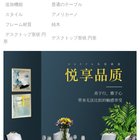
追加機能
普通のテーブル
スタイル
アメリカーノ
フレーム材質
純木
デスクトップ形状:円
デスクトップ形状:円形
形