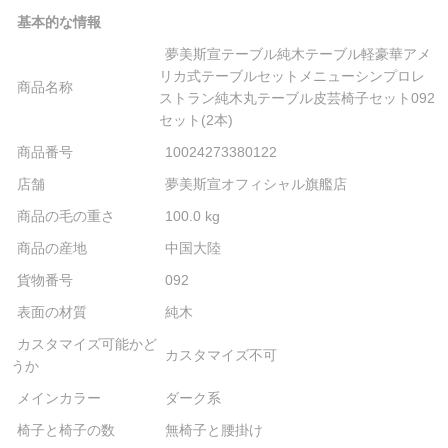
基本的な情報
夢美斯宣テーブル純木テーブル軽豪華アメ
リカ式テーブルセットメニューシンプロレ
商品名称
ストラン純木丸テーブル皮芸椅子セット092
セット(2本)
商品番号
10024273380122
店舗
夢美斯宣オフィシャル旗艦店
商品の毛の重さ
100.0 kg
商品の産地
中国大陸
貨物番号
092
表面の材質
純木
カスタマイズ可能かど
カスタマイズ不可
うか
メインカラー
ダーク系
椅子と椅子の数
無椅子と腰掛け