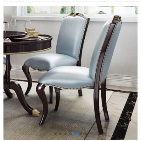
テーブルテーブルテ
ット六椅子八椅子テ
トテーブル70560テ
ーブルテーブルテー
ーブル回転盤家庭用
ーブル
ブルテーブルテーブ
レストラン円形テー
ルテーブルミニテー
ブル1.3メートル雨林
ブル後、モダンの軽
カフェイン大理石テ
い贅沢な円形大理石
ーブル1.2 m円卓（テ
テーブルデザイナー
ーブル）
ネット赤いテーブル
とテーブルの組み合
わせ家庭用テーブル
の貴妃テーブル