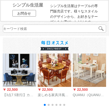
シンプル生活屋
シンプル生活屋はテーブルの専
門販売店です。様々なスタイル
お問合せ
のデザインから、お好きなテー
ブルをお選びいただけます。
￥ 22,500
￥ 22,500
￥ 22,500
￥
【3点7.5割引】カプ
楽しめる家具洋風純
QUANU（QUANU）
チートテーブル大理
木大理石テーブルア
モダンファッション
石テーブルテーブル
メリカ式テーブルセ
レストラン家具セッ