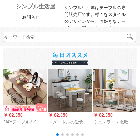
シンプル生活屋
シンプル生活屋はテーブルの専
門販売店です。様々なスタイル
お問合せ
のデザインから、お好きなテー
ブルをお選びいただけます。
￥ 82,350
￥ 82,350
￥ 82,350
￥
JIAYテーブルが伸縮
一メートルの愛食卓
ウェスラース北欧の
できる純木食テーブ
モダシンプレルテー
フルコースのテーブ
ルセット北欧日本式
ブルと家庭用伸縮で
ルとテーブルの組み