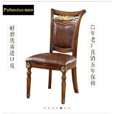
テーブルミニプロテ
きるテーブル多機能
合わせは、新しい中
ーブル
テーブルキャビネッ
国式のホワイトワッ
ト【黄＋青＋白】テ
クスレストランのテ
ーブル単体テーブル
ーブルが多機能で
1
+1つのサイドキャビ
す。テーブルと椅子
ネット（黒を4つの畳
が四つあります。
み込みにしてベンチ
を置く）