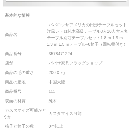
基本的な情報
パバロッサアメリカの円形テーブルセット
洋風レトロ純木高級テーブル8人10人大人丸
商品名
テーブル別荘テーブルセット1.8 m 1.5 m
1.3 m 1.5 mテーブル+8椅子（回転盤付き）
商品番号
3578471224
店舗
パバサ家具フラッグショップ
商品の毛の重さ
200.0 kg
商品の産地
中国大陸
商品番号
111
表面の材質
純木
カスタマイズ可能かど
カスタマイズ可能
うか
椅子と椅子の数
8本以上