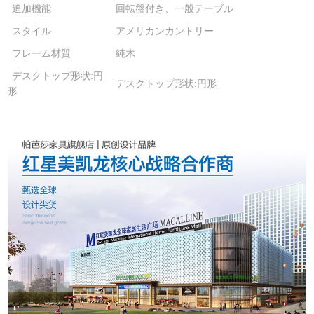
追加機能
回転盤付き、一般テーブル
スタイル
アメリカンカントリー
フレーム材質
純木
デスクトップ形状:円
デスクトップ形状:円形
形