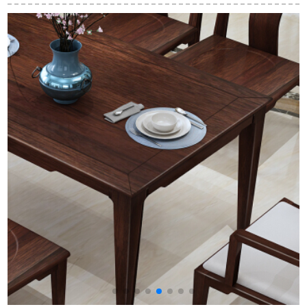
ーブル家庭用テーブ
ラン軽奢大理石テー
テーブル正方形伸縮
ト
ル白楓面+白波璃円角
ブルホテル家具モダ
テーブル麻雀テーブ
120*75鋼木4椅子配合
シンプ1.6 m 1.8 m 6
ル簡易大円卓ブラウ
人テーブル大理石テ
ン【補強】塗装工芸
ーブル140*80 cm
脚1.08 m