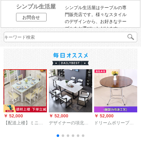
シンプル生活屋
シンプル生活屋はテーブルの専
門販売店です。様々なスタイル
お問合せ
のデザインから、お好きなテー
ブルをお選びいただけます。
￥ 52,000
￥ 52,000
￥ 52,000
￥
【配送上楼】ミニテ
デザイナーの項北欧
ドリームポリープテ
ーブルセットモダシ
焼石純木テーブル長
ーブル10人携帯円形
ンプガラス長方形テ
方形小タワーレスト
テーブル10人家族用