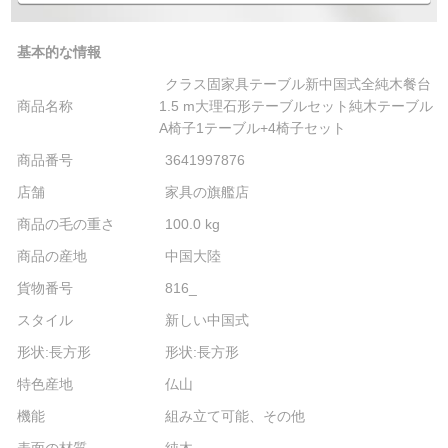
基本的な情報
クラス固家具テーブル新中国式全純木餐台
商品名称
1.5 m大理石形テーブルセット純木テーブル
A椅子1テーブル+4椅子セット
商品番号
3641997876
店舗
家具の旗艦店
商品の毛の重さ
100.0 kg
商品の産地
中国大陸
貨物番号
816_
スタイル
新しい中国式
形状:長方形
形状:長方形
特色産地
仏山
機能
組み立て可能、その他