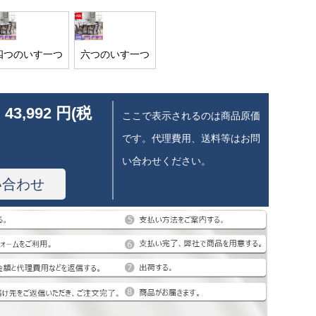
四つのいす一つ
六つのいす一つ
 43,992 円(税
ここで表示されるのは商品原価
です。代理費用、送料等はお問
い合わせください。
い合わせ