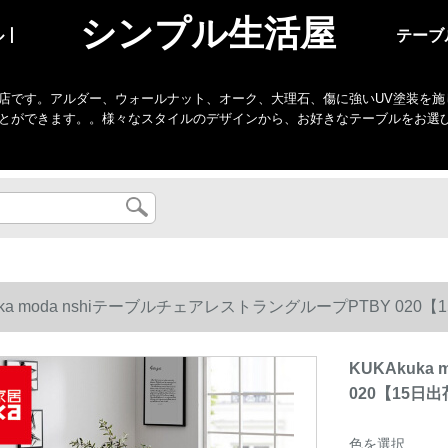
シンプル生活屋
ル丨
テーブ
店です。アルダー、ウォールナット、オーク、大理石、傷に強いUV塗装を施
とができます。。様々なスタイルのデザインから、お好きなテーブルをお選
uka moda nshiテーブルチェアレストラングループPTBY 02
KUKAkuka
020【15日
色を選択