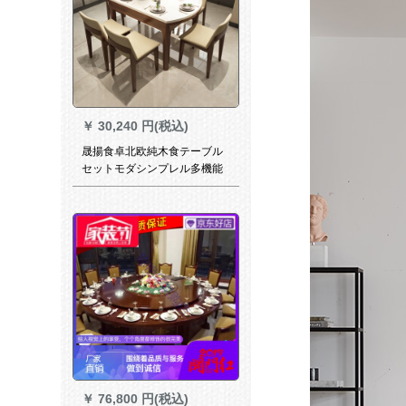
￥
30,240 円(税込)
晟揚食卓北欧純木食テーブル
セットモダシンプレル多機能
伸縮性のある折りたたみたみ
小タイプスマートテーブル+布
面餐椅子一テーブル六椅子(可
変方円)
￥
76,800 円(税込)