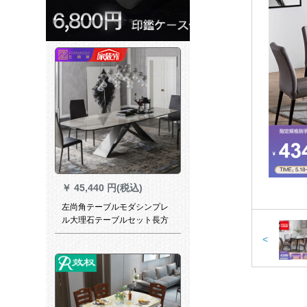
￥
45,440 円(税込)
左尚角テーブルモダシンプレ
ル大理石テーブルセット長方
形五金北欧デザイナーライト
<
テーブル1.8*0.9メートルテー
ブル6椅子(X 460)