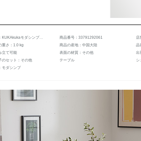
商品名称：KUKAkukaモダシンプレルテーブル・テーブル・チェアのお客様セットPTBY 020【15日出荷】テーブル4椅子
商品番号：33791292061
重さ：1.0 kg
商品の産地：中国大陸
品
み立て可能
表面の材質：その他
出
子のセット：その他
テーブル
シ
：モダシンプ