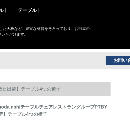
ル丨
テーブル丨
した天板など、豊富な材質をそろっており、お部屋の
びいただけます。
お問い
0【15日出荷】テーブル4つの椅子
 moda nshiテーブルチェアレストラングループPTBY
出荷】テーブル4つの椅子