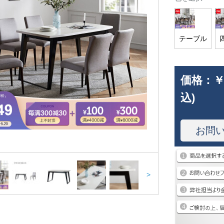
テーブル
価格：
￥
込)
お問
>