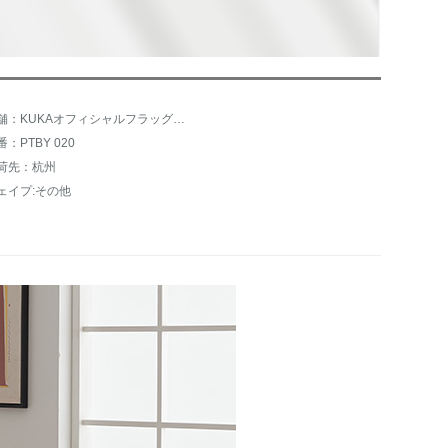
店舗：KUKAオフィシャルフラッグシップショップ
番：PTBY 020
荷先：杭州
ェイプ:その他