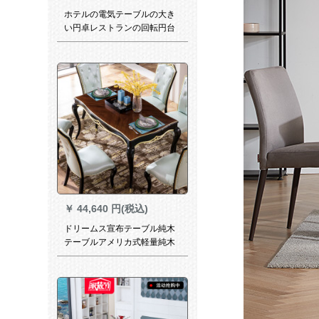
ホテルの電気テーブルの大き
い円卓レストランの回転円台
の円形の宴会のテーブルと椅
子の20人の電動の大きい円卓
の電動の直径の3.2メートル
￥
44,640 円(税込)
ドリームス宣布テーブル純木
テーブルアメリカ式軽量純木
テーブル1.6 m軽奢シプロ寝室
家具彫刻長方形テーブルTB-
6008 1.6 mテーブル