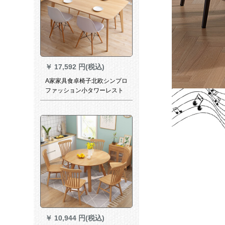
￥
17,592 円(税込)
A家家具食卓椅子北欧シンプロ
ファッション小タワーレスト
ラン家具一テーブル4椅子
（140 cmテーブル付）
￥
10,944 円(税込)