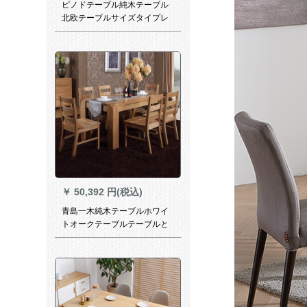
ピノドテーブル純木テーブル
北欧テーブルサイズタイプレ
ストラン長方形の食事テーブ
ルとテーブルの組み合わせ輸
入ホワイトワックス木胡桃色
の簡易正方形テーブル一つの
テーブル四つの椅子。
￥
50,392 円(税込)
青島一木純木テーブルホワイ
トオークテーブルテーブルと
テーブル北欧モダンテーブル
とテーブルの組み合わせテー
ブル巨脚テーブルシリプロ洋
食テーブル家具BX 01テーブ
ル1260テーブル四つの椅子