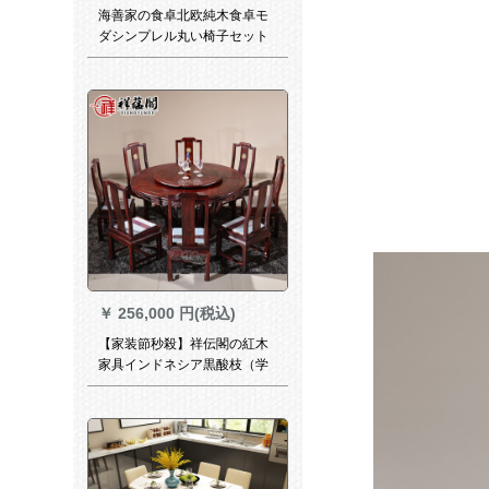
海善家の食卓北欧純木食卓モ
ダシンプレル丸い椅子セット
家庭用テーブル1ライステーブ
ル日本式レストラン円卓原木
色のテーブル
￥
256,000 円(税込)
【家装節秒殺】祥伝閣の紅木
家具インドネシア黒酸枝（学
名：広葉樹黄檀）中国式円台
テーブルまねる古典レストラ
ンのテーブルセット1.38 m円
台