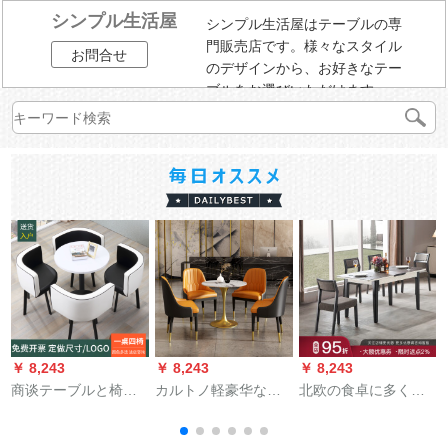
シンプル生活屋
シンプル生活屋はテーブルの専
門販売店です。様々なスタイル
お問合せ
のデザインから、お好きなテー
ブルをお選びいただけます。
￥ 8,243
￥ 8,243
￥ 8,243
￥
商谈テーブルと椅子
カルトノ軽豪华な商
北欧の食卓に多くの
の组み合わせモダシ
谈テーブルと椅子の
北欧の食卓が焼き石
ンプレル店の受付テ
组み合わせは丸テー
のテーブルと椅子を