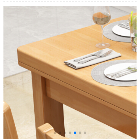
ーブルと椅子の売り
ブル一テーブルでご
組み合わせたモデル
场でのレジャー交渉
ざいます。
プチップ伸縮ガラス
テーブルと家庭用ベ
食卓省スペースご飯
ランダの小さな円卓
テーブル焼石ガラス
子
の四つのテーブルの
台【伸縮可能】単一
テーブルとテーブル
テーブル【伸縮可
のセットの白黒相杀-
能】
黒沙架の一つのテー
ブル4つの椅子