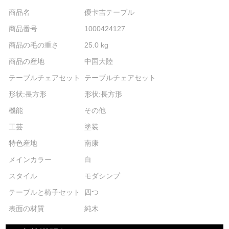
商品名
優卡吉テーブル
商品番号
1000424127
商品の毛の重さ
25.0 kg
商品の産地
中国大陸
テーブルチェアセット
テーブルチェアセット
形状:長方形
形状:長方形
機能
その他
工芸
塗装
特色産地
南康
メインカラー
白
スタイル
モダシンプ
テーブルと椅子セット
四つ
表面の材質
純木