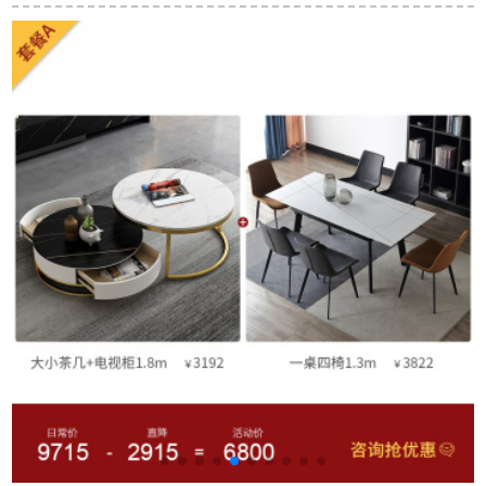
伸縮したテーブルの
ークリエイティブ収
モーニングテーブル
長方形和式シンプロ
縮隠れ省スペース家
長方形テーブルゴム
レストラン家具FR-
庭用テーブル胡桃色
木レストラン家具原
919胡桃色（新純木の
長テーブル六椅子
木色（牛角椅子）1.3
椅子）の6つのテーブ
mテーブル（シング
ルです。
ルテーブル）