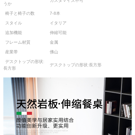
カスタマイズ不可
うか
椅子と椅子の数
7-8本
スタイル
イタリア
追加機能
伸縮可能
フレーム材質
金属
産業帯
佛山
デスクトップの形状:
デスクトップの形状:長方形
長方形