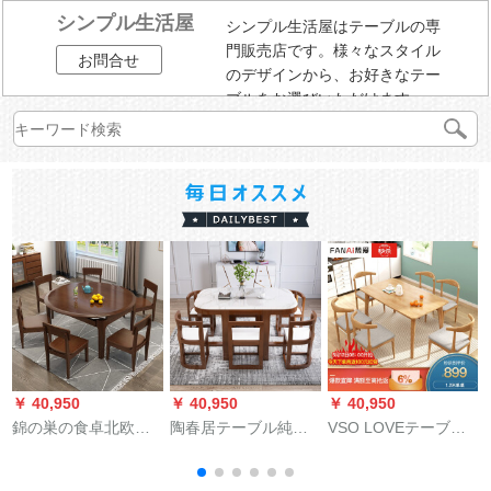
シンプル生活屋
シンプル生活屋はテーブルの専
門販売店です。様々なスタイル
お問合せ
のデザインから、お好きなテー
ブルをお選びいただけます。
￥ 40,950
￥ 40,950
￥ 40,950
￥
錦の巣の食卓北欧純
陶春居テーブル純木
VSO LOVEテーブル
木のテーブルとテー
大理石テーブルセッ
純木テーブルセット
ブルの組み合わせが
トモダシンプ小タワ
北欧日本式テーブル