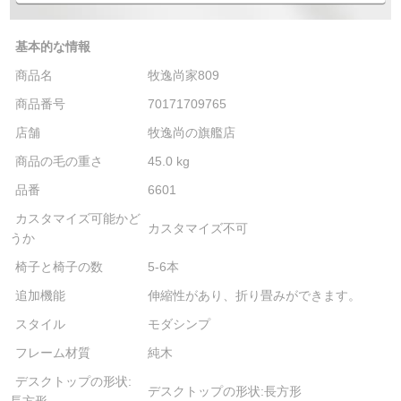
基本的な情報
商品名
牧逸尚家809
商品番号
70171709765
店舗
牧逸尚の旗艦店
商品の毛の重さ
45.0 kg
品番
6601
カスタマイズ可能かど
カスタマイズ不可
うか
椅子と椅子の数
5-6本
追加機能
伸縮性があり、折り畳みができます。
スタイル
モダシンプ
フレーム材質
純木
デスクトップの形状:
デスクトップの形状:長方形