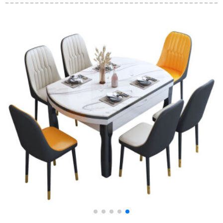
合わせ家庭用小物が
せモダシンプレルレ
プロモーダ式軽い贅
伸縮して移動して食
ジャー接待テーブル
沢ステンレス円形大
事できるテーブル
と椅子とテーブルと
理石テーブルセット
椅子の休憩エリアミ
1.8 mテーブル/回転
ルクティー店のテー
テーブル付
ブルと椅子の円形の
テーブルと椅子の胡
桃色+黒皮のテーブル
の三つの椅子