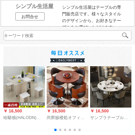
シンプル生活屋
シンプル生活屋はテーブルの専
門販売店です。様々なスタイル
お問合せ
のデザインから、お好きなテー
ブルをお選びいただけます。
￥ 16,500
￥ 16,500
￥ 16,500
￥
哈駱顿(HALODN)折
尚辉贩楼処オフィス
サンプラテーブル北
Q
られたテーブルとテ
ビジネス商談テーブ
欧大理石テーブル円
ーブルと椅子の組み
ルと椅子の組み合わ
形デザイナーのシン