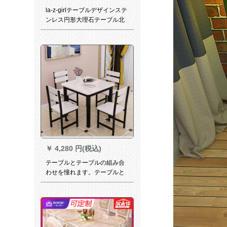
la-z-girlテーブルデザインステ
ンレス円形大理石テーブル北
欧シンプルテーブルセット4人
6人のデザイナー、シンプロモ
ダンサイズテーブル1.2 mテー
ブル/回転テーブル
￥
4,280 円(税込)
テーブルとテーブルの組み合
わせを憧れます。テーブルと
テーブルの組み合わせは四角
いテーブルとマージャンテー
ブルとコーヒーテーブルの組
み合わせです。