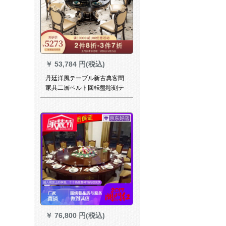
￥
53,784 円(税込)
丹廷洋風テーブル新古典客間
家具二層ベルト回転盤彫刻テ
ーブルとテーブルセット6人テ
ーブル303テーブル
1300*700*850【木面】
￥
76,800 円(税込)