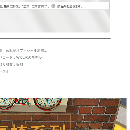
舗：家龍源オフィシャル旗艦店
品コード：W 05木のモデル
取り材質：板材
ーブル