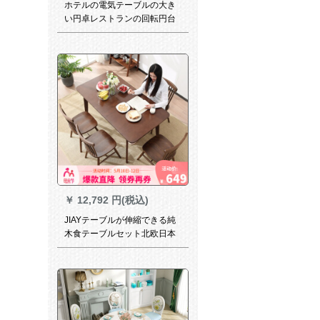
ホテルの電気テーブルの大き
い円卓レストランの回転円台
の円形の宴会のテーブルと椅
子の20人の電動の大きい円卓
の電動の直径の3.2メートル
￥
12,792 円(税込)
JIAYテーブルが伸縮できる純
木食テーブルセット北欧日本
式テーブルミニプロテーブル