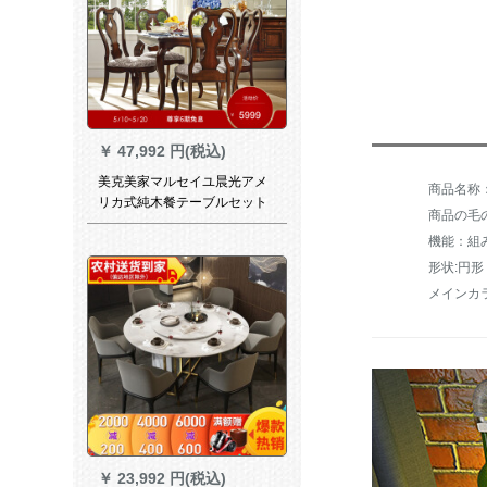
￥
47,992 円(税込)
美克美家マルセイユ晨光アメ
リカ式純木餐テーブルセット
商品の毛の
モダシンプレルテーブル長テ
機能：組
ーブル中小タワーテーブル純
木テーブル4つのテーブル
形状:円形
メインカ
￥
23,992 円(税込)