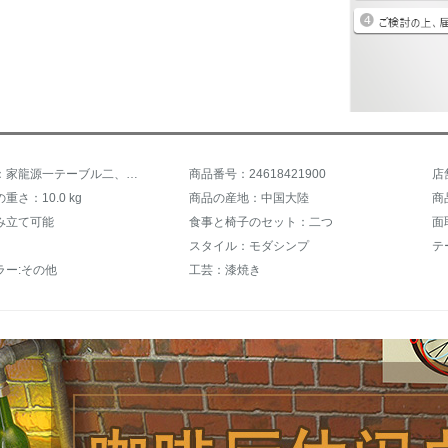
商品名称：家龍源一テーブル二、四、椅子の売り場で接客しています。テーブルと椅子のセットとレジャー接客の冷たい飲み物デザート店の喫茶店です。レストランの小さい円卓浅胡桃のデスクトップ-コーヒー色の椅子のテーブル。
商品番号：24618421900
店
重さ：10.0 kg
商品の産地：中国大陸
商
み立て可能
食事と椅子のセット：二つ
面
スタイル：モダシンプ
テ
ラー:その他
工芸：漆焼き