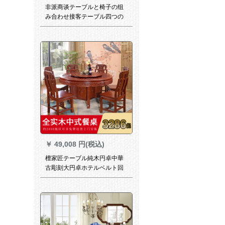
非派商谈テーブルと椅子の组
み合わせ接客テーブル四つの
テーブル、モダシンプロビジ
ネス机小丸いテーブルセッ
ト、テーブルと椅子、店舗の
ベランダ休憩エリア茶円台北
ヨーロッパ一テーブル4椅子
（黄色）
￥
49,008 円(税込)
檀家匠テーブル純木円卓中華
古彫刻大円卓ホテルベルト回
転盤丸テーブルセット単品テ
ーブル＋8台の象頭椅子（鋼化
ガラス送り）1.4 m