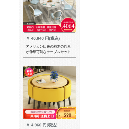
￥
40,640 円(税込)
アメリカン田舎の純木の円卓
が伸縮可能なテーブルセット
の白い田園洋風大理石テーブ
ルの折りたたみ1.35メートル
伸縮円卓（金糸の白いテーブ
ル）+4椅子
￥
4,960 円(税込)