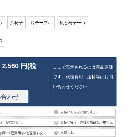
つ
片椅子
片テーブル
机と椅子一つ
つ
 2,560 円(税
ここで表示されるのは商品原価
です。代理費用、送料等はお問
い合わせください。
い合わせ