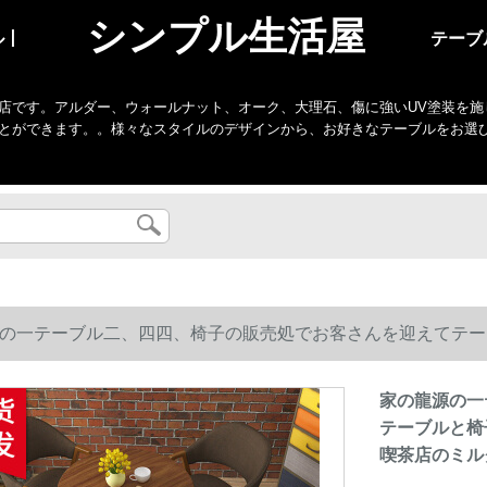
シンプル生活屋
ル丨
テーブ
店です。アルダー、ウォールナット、オーク、大理石、傷に強いUV塗装を施
とができます。。様々なスタイルのデザインから、お好きなテーブルをお選
の一テーブル二、四四、椅子の販売処でお客さんを迎えてテー
喫茶店のミルクティーのお茶を入れます。
家の龍源の一
テーブルと椅
喫茶店のミル