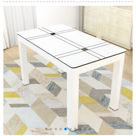
理石のテーブルの純
テーブルの小さい四
テーブルの逸品家具
木の天然の黄色の玉
角いテーブルの胡桃
テーブルの伸縮テー
の大きい家型の客間
色の打牌テーブル茶
ブル
の長方形のテーブル
を飲むテーブルの純
の説明金のテーブル
木の四角いテーブル
798天然の米の黄玉の
（ゴムの木）
台の面（1.3メート
ル）の食卓