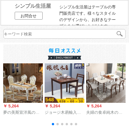
シンプル生活屋
シンプル生活屋はテーブルの専
門販売店です。様々なスタイル
お問合せ
のデザインから、お好きなテー
ブルをお選びいただけます。
￥ 5,264
￥ 5,264
￥ 5,264
￥
夢の美斯宣洋風の食
ジョージ木易輸入純
夫婦の食卓純木の食
事のテーブルとテー
木食のテーブルと椅
卓北欧伸縮テーブル
ブルの組み合わせ大
子の組み合わせ商談
セットレストランの