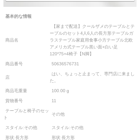
基本的な情報
【家まで配送】クールザメのテーブルとテ
ーブルのセット4人6人の長方形テーブルガ
商品名
ラステーブル家庭用食事小方テーブル北欧
アメリカ式テーブル黒い面+白い足
120*75+4椅子【N脚】
商品番号
50636576731
はい、ちょっと止まって、専門店に来まし
店
た。
商品毛重量
100.00 g
貨物番号
11
テーブルと椅子のセッ
その他
ト
スタイル:その他
スタイル:その他
形状:長方形
形状:長方形