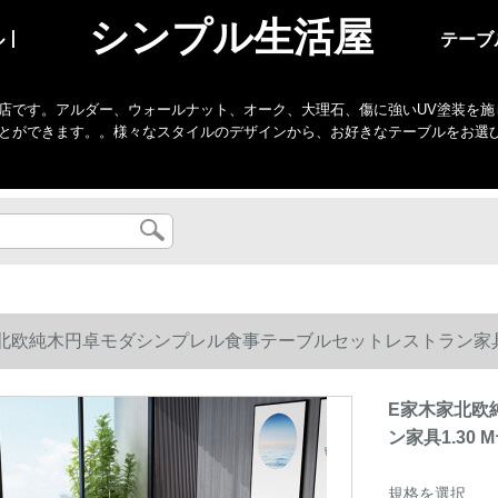
シンプル生活屋
ル丨
テーブ
店です。アルダー、ウォールナット、オーク、大理石、傷に強いUV塗装を施
とができます。。様々なスタイルのデザインから、お好きなテーブルをお選
北欧純木円卓モダシンプレル食事テーブルセットレストラン家具1
E家木家北欧
ン家具1.30
規格を選択