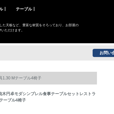
ル丨
テーブル丨
した天板など、豊富な材質をそろっており、お部屋の
びいただけます。
お問い
.30 Mテーブル4椅子
純木円卓モダシンプレル食事テーブルセットレストラ
 Mテーブル4椅子