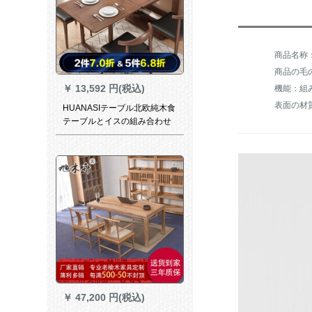
商品の毛の
￥
13,592 円(税込)
機能：組
表面の材
HUANASIテーブル北欧純木食
テーブルとイスの組み合わせ
が伸縮したみみモダンスクの
木色前払金（シングルテーブ
ル実費1699元、補助金出荷）
￥
47,200 円(税込)