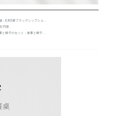
店舗：E木E家フラッグシップショップ
状:円形
食事と椅子のセット：食事と椅子を持たない