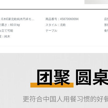
商品名称：E木E家北欧純木円卓モダシングルスレストラン家具1.30 Mテーブル四つの椅子
商品番号：45870060094
重さ：60.0 kg
スタイル：北欧
形
み立て可能
テーブル
質：純木