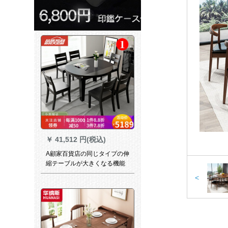
￥
41,512 円(税込)
A顧家百貨店の同じタイプの伸
縮テーブルが大きくなる機能
椅子の組み合わせで、折り畳
<
み焼き石小タルテーブルシン
ダイン北欧には焼石がありま
す。伸縮円卓全黒＋六椅子で
す。