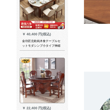
￥
40,400 円(税込)
金功匠北欧純木食テーブルセ
ットモダシンプ小タイプ伸縮
性のある折りたたみたたみ帯
電磁炉家庭用のご飯テーブル
付き円卓1.35 m(電磁炉付備考
色)一テーブル六椅子
￥
22,400 円(税込)