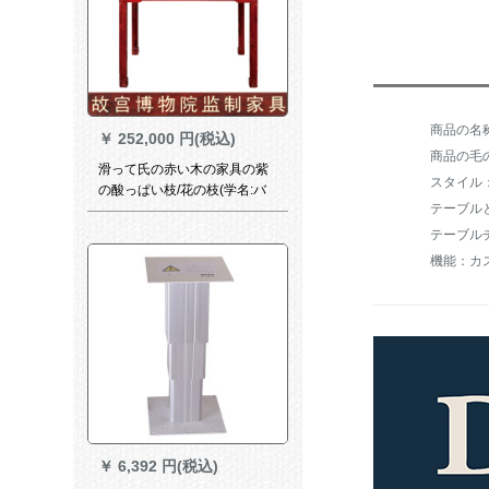
￥
252,000 円(税込)
商品の毛の重
滑って氏の赤い木の家具の紫
スタイル
の酸っぱい枝/花の枝(学名:バ
テーブル
ーリの黄檀)の小さい八仙台の
正方形のテーブルの4人の全純
テーブル
木の中国式のまねる古式の食
機能：カ
事テーブルの西番の蓮羅鍋の
帳簿の四角のテーブル
￥
6,392 円(税込)