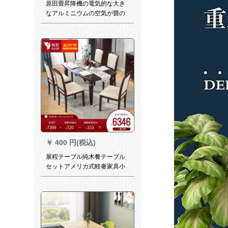
原田畳昇降機の電気的な大き
なアルミニウムの空気が畳の
電気昇降機を動かして、床の
高さを制御します。
￥
400 円(税込)
展程テーブル純木餐テーブル
セットアメリカ式軽奢家具小
タプレル家庭用テーブル一テ
ーブル六椅子予約金（末尾付
7892元後出荷）