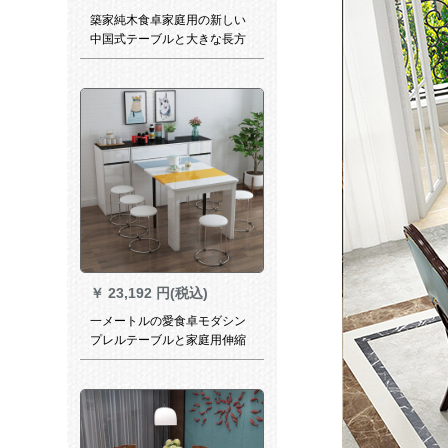
築家純木食卓家庭用の新しい
中国式テーブルと大きな長方
形テーブルを組み合わせる
と、ベンチ東南アジア風の純
木テーブルと四つのテーブル
と一つの四つの椅子と1.8メー
トルのテーブルがあります。
￥
23,192 円(税込)
一メートルの愛食卓モダシン
プレルテーブルと家庭用伸縮
できるテーブル多機能テーブ
ルキャビネット【黄＋青＋
白】テーブル単体テーブル+1
つのサイドキャビネット（黒
を4つの畳み込みにしてベンチ