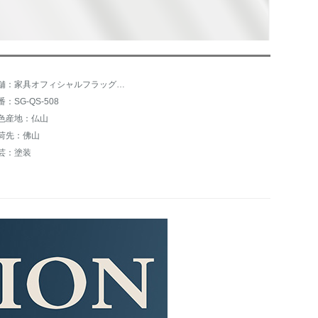
店舗：家具オフィシャルフラッグショップ
番：SG-QS-508
色産地：仏山
荷先：佛山
芸：塗装