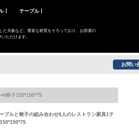
ル丨
テーブル丨
した天板など、豊富な材質をそろっており、お部屋の
びいただけます。
お問い
150*150*75
ーブルと椅子の組み合わせ6人のレストラン家具1テ
0*150*75