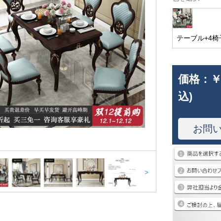
テーブル+4椅
価格：
￥
込)
お問
>