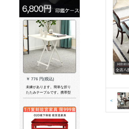
￥
776 円(税込)
未練があります。簡単な折り
たたみテーブルです。携帯型
の正方形の折りたたみテーブ
<
ルです。小さなテーブルがあ
ります。家庭用の食事テーブ
ルです。円卓学習テーブル麻
雀テーブルです。「白いテー
ブル」80*80*75高さです。