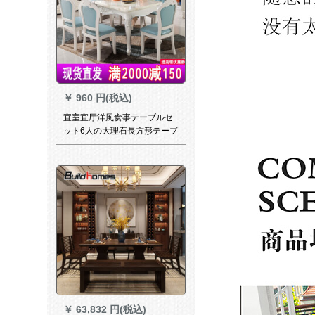
￥
960 円(税込)
宜室宜厅洋風食事テーブルセ
ット6人の大理石長方形テーブ
ル田園小タステーブル予約金-
顧客サービスに連絡してくだ
さい。補助金1500 mm*900
mmを出荷します。
￥
63,832 円(税込)