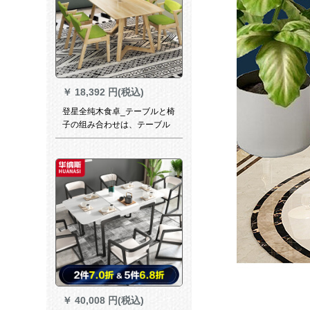
￥
18,392 円(税込)
登星全纯木食卓_テーブルと椅
子の组み合わせは、テーブル
とテーブルの组み合わせは、
西食卓モダシンプ長方形テー
ブル原木色（Z字椅子に似合
う）テーブルの四つの椅子で
す。
￥
40,008 円(税込)