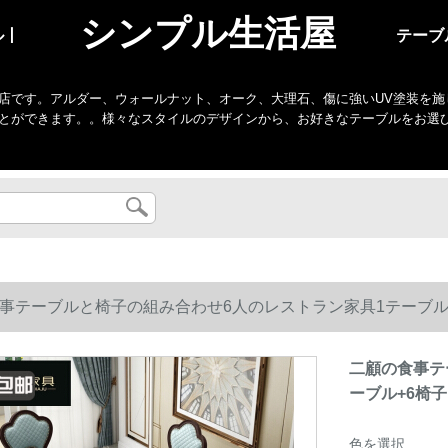
シンプル生活屋
ル丨
テーブ
店です。アルダー、ウォールナット、オーク、大理石、傷に強いUV塗装を施
とができます。。様々なスタイルのデザインから、お好きなテーブルをお選
事テーブルと椅子の組み合わせ6人のレストラン家具1テーブル+6椅子
二顧の食事テ
ーブル+6椅子15
色を選択