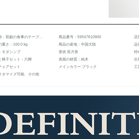
商品の名称：双顧の食事のテーブルと椅子のアメリカの全純木の食卓シンプロの高級な大戸型の別荘の食卓の椅子の組み合わせの6人のレストランの家具の1テーブル+6椅子の150*150*75
商品番号：59547610900
さ：100.0 kg
商品の産地：中国大陸
品
：モダシンプ
形状:長方形
特
と椅子セット：六脚
表面の材質：純木
出
チェアセット
メインカラー:ブラック
工
スタマイズ可能、その他