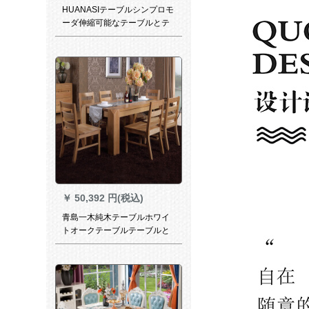
HUANASIテーブルシンプロモ
ーダ伸縮可能なテーブルとテ
ーブルと椅子の組み合わせは
モノクロのテーブル＋4つのテ
ーブル（T 409）です。
￥
50,392 円(税込)
青島一木純木テーブルホワイ
トオークテーブルテーブルと
テーブル北欧モダンテーブル
とテーブルの組み合わせテー
ブル巨脚テーブルシリプロ洋
食テーブル家具BX 01テーブ
ル1260テーブル四つの椅子