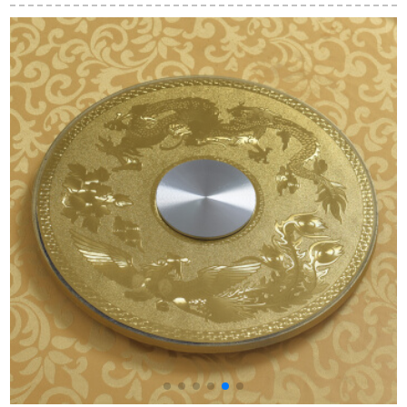
せ焼き石伸縮テーブ
円形に切り替わりま
た簡易屋台で食事を
ルとテーブルの組み
す。伸縮性のあるテ
するテーブル家庭用
合わせリビング大理
ーブルと椅子のセッ
バルコニーテーブル
石テーブル316焼き石
トが石テーブルを焼
80 x 80高74 cm青
テーブル+6椅子
きます。