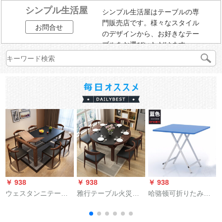
シンプル生活屋
シンプル生活屋はテーブルの専
門販売店です。様々なスタイル
お問合せ
のデザインから、お好きなテー
ブルをお選びいただけます。
￥ 938
￥ 938
￥ 938
￥
ウェスタンニテーブ
雅行テーブル火災石
哈骆顿可折りたみの
ル北欧のテーブルと
台面モダンレストラ
食卓手にした野天テ
テーブルの組み合わ
ンの家具の四角形が
ーブルの外に携帯し