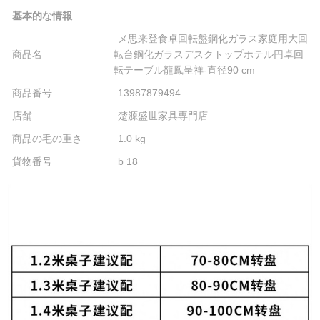
基本的な情報
メ思来登食卓回転盤鋼化ガラス家庭用大回
商品名
転台鋼化ガラスデスクトップホテル円卓回
転テーブル龍鳳呈祥-直径90 cm
商品番号
13987879494
店舗
楚源盛世家具専門店
商品の毛の重さ
1.0 kg
貨物番号
b 18