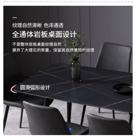
贅沢な食事テーブル
欧のテーブルとテー
人6人小さなタイプ純
とテーブルとテーブ
ブルの組み合わせ小
木の食卓の北欧のテ
ルの組み合わせの
さなテーブルテーブ
ーブルと椅子の組み
後、モダシンプ金属
ル（色はカスタマイ
合わせは1.3*0.7メー
テーブル120*80*76
ズできます）1.4
トルです（色は備考
cmシングルテーブル
m*0.8 mのモノクロの
を撮ります）
テーブル