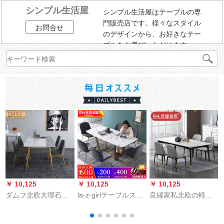
シンプル生活屋
シンプル生活屋はテーブルの専
門販売店です。様々なスタイル
お問合せ
のデザインから、お好きなテー
ブルをお選びいただけます。
￥ 10,125
￥ 10,125
￥ 10,125
￥
ダムフ北欧大理石テ
la-z-girlテーブルステ
良縁家私北欧の軽い
ーブルステンレス長
ンレス網赤い長方形
豪奢な大理石の食卓
方形家庭用食卓軽い
の大理石テーブル北
のシンプロモーダル4