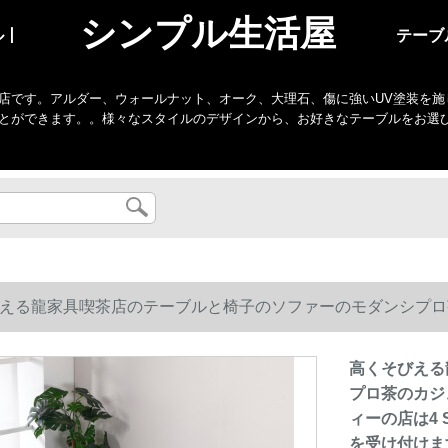
シンプル生活屋
ル丨
テーブ
店です。アルダー、ウォールナット、オーク、大理石、傷に強いUV塗装を施
とができます。。様々なスタイルのデザインから、お好きなテーブルをお選
える龍家具喫茶店のテーブルと椅子のソファーのモダンシプロ
ィーの店は4 S店の販売部に面談してテーブルと椅子の組み合
高くそびえる
プロ茶のカジ
ィーの店は4
を受け付けま