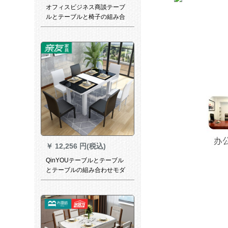
オフィスビジネス商談テーブ
ルとテーブルと椅子の組み合
わせモダシンプカジュアルテ
ーブル四椅子北欧小タワーテ
ーブルコーヒーテーブルセッ
トA 9（四畳敷）
￥
12,256 円(税込)
QinYOUテーブルとテーブル
とテーブルの組み合わせモダ
シンプレルレストラン家具純
木伸縮円卓鉄化ガラス食卓北
欧食卓【シングルテーブル】