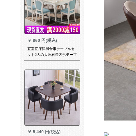
￥
960 円(税込)
宜室宜厅洋風食事テーブルセ
ット6人の大理石長方形テーブ
ル田園小タステーブル予約金-
顧客サービスに連絡してくだ
さい。補助金1500 mm*900
mmを出荷します。
￥
5,440 円(税込)