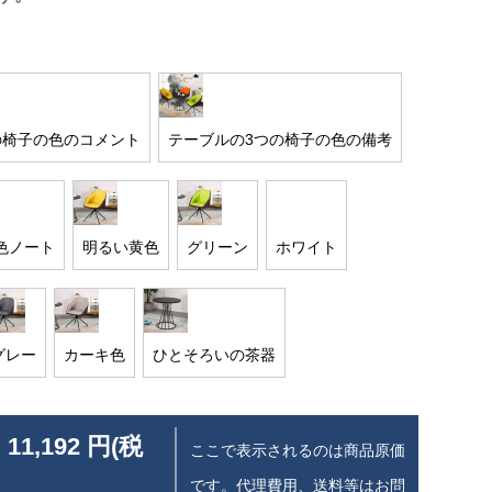
の椅子の色のコメント
テーブルの3つの椅子の色の備考
色ノート
明るい黄色
グリーン
ホワイト
グレー
カーキ色
ひとそろいの茶器
 11,192 円(税
ここで表示されるのは商品原価
です。代理費用、送料等はお問