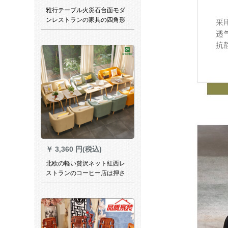
雅行テーブル火災石台面モダ
ンレストランの家具の四角形
が円形に切り替わります。伸
縮性のあるテーブルと椅子の
セットが石テーブルを焼きま
す。
￥
3,360 円(税込)
北欧の軽い贅沢ネット紅西レ
ストランのコーヒー店は押さ
えて席のソファーのデザート
のミルクを入れたお茶の店の
テーブルと椅子の組合せのレ
ジャーシングルスの2人のソフ
ァーの1人で接待してソファー