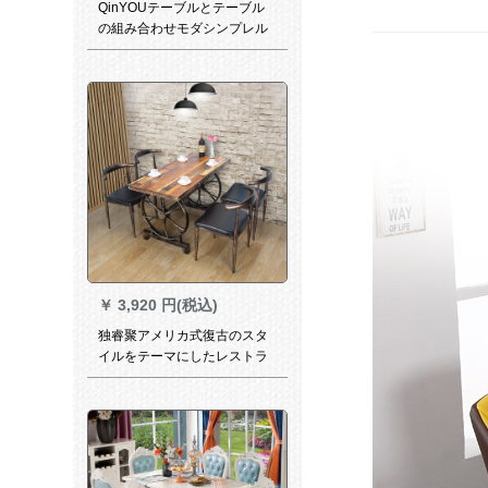
QinYOUテーブルとテーブル
の組み合わせモダシンプレル
レストランセット家具純木伸
縮円卓鉄化ガラステーブル電
磁炉テーブルテーブルシング
ルテーブル
￥
3,920 円(税込)
独睿聚アメリカ式復古のスタ
イルをテーマにしたレストラ
ンのテーブルと椅子の組み合
わせバーステーキ店のデザー
ト店の喫茶店のテーブルと椅
子の四つの椅子（四本の牛の
角椅子）