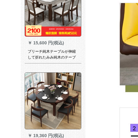
￥
15,600 円(税込)
ブリーチ純木テーブルが伸縮
して折れたみみ純木のテーブ
ルとテーブルの組み合わせ大
理石のテーブルテーブルセッ
ト丸ご飯テーブル鋼化ガラス
テーブルbzc 818胡桃色1.35
m【鋼化ガラスデスクトッ
プ】一テーブル4椅子
￥
19,360 円(税込)