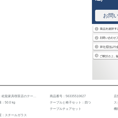
お問
商品名称：屹龍家具喫茶店のテーブルと椅子のソファーモダンシティーカジュアルセット寝室のリビングデザート喫茶店で4 S店の売り場部でテーブルと椅子を組み合わせた四つの椅子の色備考を相談します。
商品番号：56335510627
店
50.0 kg
テーブルと椅子セット：四つ
ス
テーブルチェアセット
機
質：スチールガラス