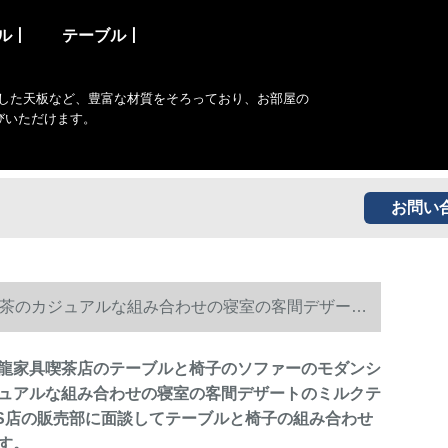
ル丨
テーブル丨
した天板など、豊富な材質をそろっており、お部屋の
びいただけます。
お問い
茶のカジュアルな組み合わせの寝室の客間デザート
わせを受け付けます。
龍家具喫茶店のテーブルと椅子のソファーのモダンシ
ュアルな組み合わせの寝室の客間デザートのミルクテ
 S店の販売部に面談してテーブルと椅子の組み合わせ
す。