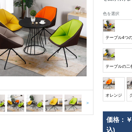
色を選択
テーブル4つ
テーブルの二
オレンジ
>
価格：
￥
込)