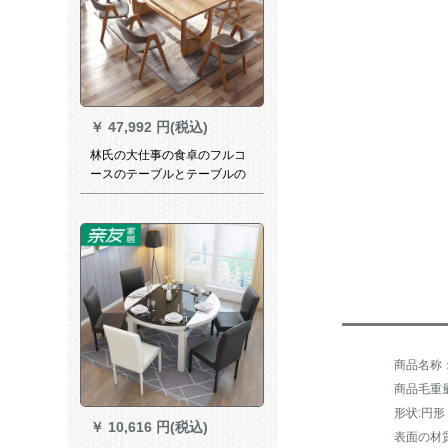
￥
47,992 円(税込)
林氏の大仕事の食卓のフルコ
ースのテーブルとテーブルの
組み合わせ6椅子の北欧家庭用
ワックステーブルGT 1 R-Aテ
ーブル+LS 046 S 1食事用椅子
*6
商品毛重量：
形状:円形
￥
10,616 円(税込)
表面の材