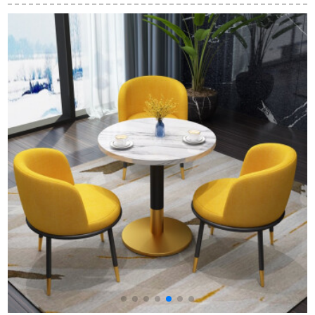
ブル4/6人レストラン
長方形の四人の洋風
ブルの組み合わせモ
テーブル椅子家具セ
テーブルを組み合わ
ダシンプ設計者軽い
ット1テーブル+6食事
せて食事をするテー
贅沢なテーブル大理
椅子【長さ約1.36メ
ブルの円角100*50に
石テーブルラ糸ステ
ートル】
四椅子を配合する。
ンレス長方形のテー
ブルとテーブルの組
み合わせ1.4*0.8メー
トルの軽い贅沢な大
理石テーブルテーブ
ル