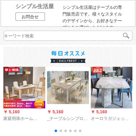
シンプル生活屋
シンプル生活屋はテーブルの専
門販売店です。様々なスタイル
お問合せ
のデザインから、お好きなテー
ブルをお選びいただけます。
￥ 5,160
￥ 5,160
￥ 5,160
￥
家庭明珠ホーム
_テーブルシンプロ家
オーロラガジェット
（M&Z）食卓北欧風
庭用家具小型ファス
大理石テーブル長方
テーブルガラステー
トフードテーブルと
形のテーブルとテー