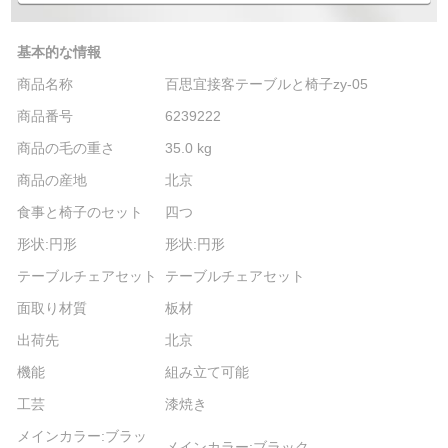
基本的な情報
商品名称
百思宜接客テーブルと椅子zy-05
商品番号
6239222
商品の毛の重さ
35.0 kg
商品の産地
北京
食事と椅子のセット
四つ
形状:円形
形状:円形
テーブルチェアセット
テーブルチェアセット
面取り材質
板材
出荷先
北京
機能
組み立て可能
工芸
漆焼き
メインカラー:ブラッ
メインカラー:ブラック