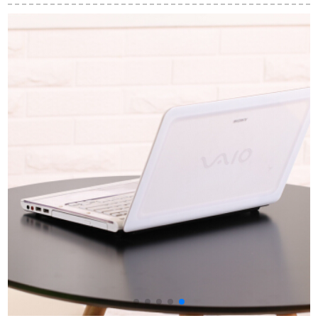
長方形テーブル6人乗
ン家具長方形ガラス
の組み合わせが伸縮
りテーブル1.4 mテー
テーブルセット家庭
したたものです。モ
ブル+6椅子【備考色
用一テーブル4椅子革
ダシンプさんの家庭
を撮る】
椅子110*60純木テー
用食事テーブル柚子
ブル
白1.2/1.35 m【テー
ブル別】