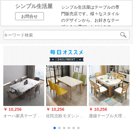
シンプル生活屋
シンプル生活屋はテーブルの専
門販売店です。様々なスタイル
お問合せ
のデザインから、お好きなテー
ブルをお選びいただけます。
￥ 10,256
￥ 10,256
￥ 10,256
￥
オーハ家具テーブル
佐陀北欧モダシンプ
晟揚テーブル大理石
北欧大理石テーブル
レル純木テーブルセ
テーブル純木テーブ
セット純木モダリン
ットタイプレストラ
ルとテーブルと椅子