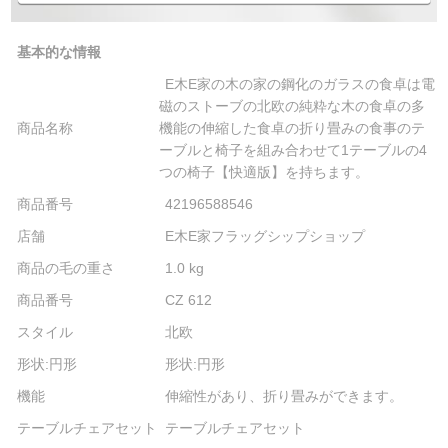
基本的な情報
E木E家の木の家の鋼化のガラスの食卓は電
磁のストーブの北欧の純粋な木の食卓の多
商品名称
機能の伸縮した食卓の折り畳みの食事のテ
ーブルと椅子を組み合わせて1テーブルの4
つの椅子【快適版】を持ちます。
商品番号
42196588546
店舗
E木E家フラッグシップショップ
商品の毛の重さ
1.0 kg
商品番号
CZ 612
スタイル
北欧
形状:円形
形状:円形
機能
伸縮性があり、折り畳みができます。
テーブルチェアセット
テーブルチェアセット