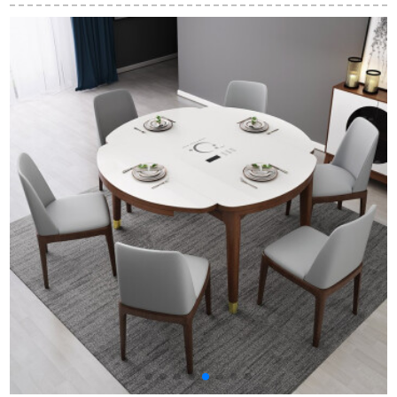
本式家庭用テーブル
レストラン長方形テ
ルの組み合わせは1.6
原木色1.2メートルシ
ーブル901テーブル
メートルです。6人は
ングルテーブル
テーブルを食べま
ー
す。1.8メートルのテ
ーブルです。