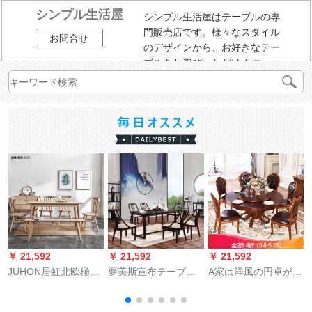
シンプル生活屋
シンプル生活屋はテーブルの専
門販売店です。様々なスタイル
お問合せ
のデザインから、お好きなテー
ブルをお選びいただけます。
￥ 21,592
￥ 21,592
￥ 21,592
￥
JUHON居虹北欧極简
夢美斯宣布テーブル
A家は洋風の円卓が好
白蝋木純木餐テーブ
新中国式ワックス木
きです。アメリカ式
ルセットシンプロ日
純木テーブルセット
のテーブルとテーブ