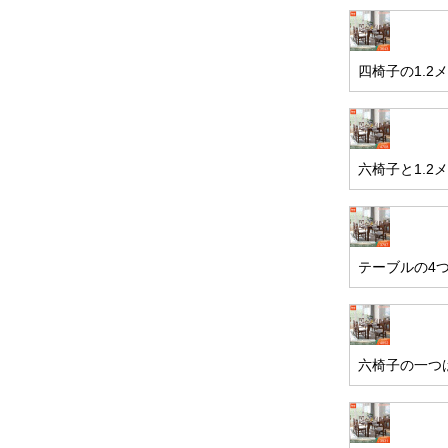
四椅子の1.
六椅子と1.
テーブルの4つ
六椅子の一つは