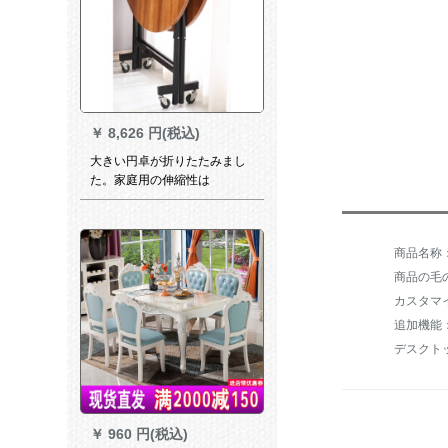
￥
8,626 円(税込)
大きい円卓が折りたたみまし
た。家庭用の伸縮性は
8/10/12/15/18/20人の円い食卓
ホテルの持ち回りSN 7680 1.8
メートルのテーブルです。
商品の毛の
追加機能
デスクト
￥
960 円(税込)