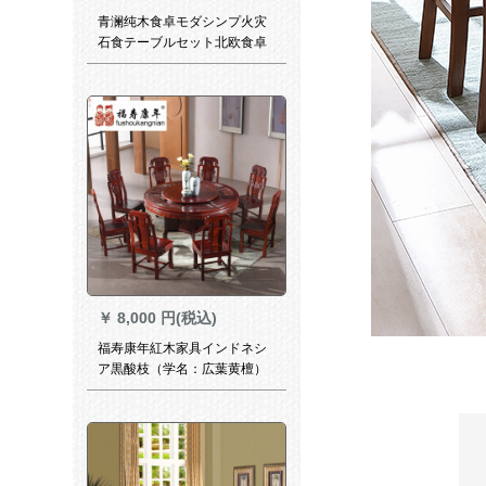
青澜纯木食卓モダシンプ火灾
石食テーブルセット北欧食卓
ミニテーブル1.3 mテーブル四
つの椅子
￥
8,000 円(税込)
福寿康年紅木家具インドネシ
ア黒酸枝（学名：広葉黄檀）
新中国式全純木円形回転テー
ブルセット食事テーブルオー
ダーメイドタイプの写真で
す。