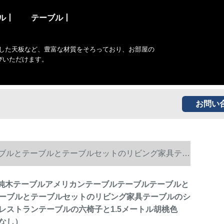
ル丨
テーブル丨
した天板など、豊富な材質をそろっており、お部屋の
びいただけます。
お問い
ーブルとテーブルとテーブルセットのリビング家具テー
（クッションなし）
ル純木テーブルアメリカンテーブルテーブルテーブルと
ーブルとテーブルセットのリビング家具テーブルのシ
レストランテーブルの六椅子と1.5メートル胡桃色
なし）