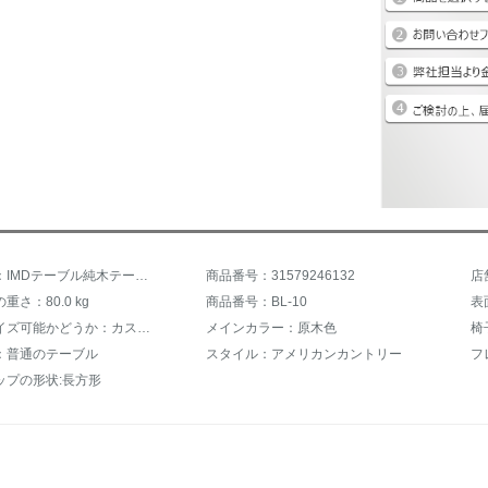
商品名称：IMDテーブル純木テーブルアメリカンテーブルテーブルテーブルとテーブルセットリビング逸品家具テーブルシンプロ長方形レストランテーブル六椅子と1.5メートル胡桃色（クッションなし）
商品番号：31579246132
店
重さ：80.0 kg
商品番号：BL-10
表
カスタマイズ可能かどうか：カスタマイズ可能
メインカラー：原木色
椅
：普通のテーブル
スタイル：アメリカンカントリー
フ
ップの形状:長方形