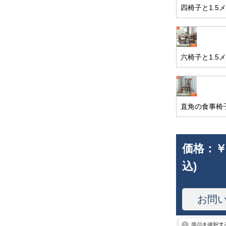
四椅子と1.
六椅子と1.
直角の食事椅
価格：
￥
込)
お問