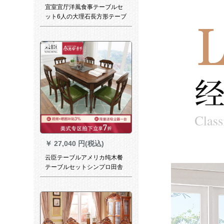
宜室宜厅洋風食事テーブルセ
ット6人の大理石長方形テーブ
ル田園小タステーブル予約金-
顧客サービスに連絡してくだ
さい。補助金1500 mm*900
mmを出荷します。
￥
27,040 円(税込)
云臣テーブルアメリカ纯木餐
テーブルセットシンプロ田舎
料理古い長方形4-6人のテーブ
ルの中小タワーレストランの
家庭用テーブルアメリカ家具
1.6メートルのテーブル(シン
グルテーブル)さくらんぼ木
+水性漆