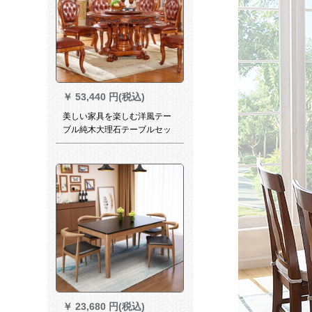
￥
53,440 円(税込)
美しい家具を楽しむ洋風テー
ブル純木大理石テーブルセッ
ト6人8人10人の別荘円形ベル
ト回転テーブルアメリカ風ク
ラシック彫刻テーブルと本革
椅子上質板面テーブル1.38円
テーブル+回転盤+バックルレ
ザーフレーム6脚
￥
23,680 円(税込)