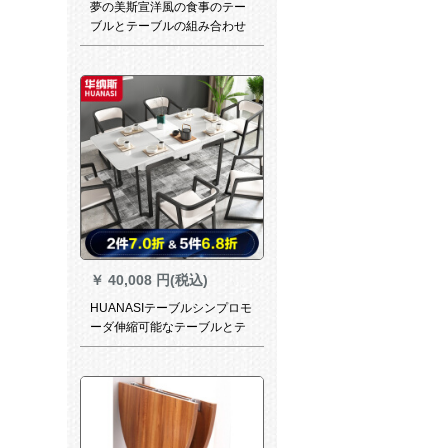
夢の美斯宣洋風の食事のテー
ブルとテーブルの組み合わせ
大理石のテーブルの純木の天
然の黄色の玉の大きい家型の
客間の長方形のテーブルの説
明金のテーブル798天然の米
の黄玉の台の面（1.3メート
ル）の食卓
￥
40,008 円(税込)
HUANASIテーブルシンプロモ
ーダ伸縮可能なテーブルとテ
ーブルと椅子の組み合わせは
モノクロのテーブル＋4つのテ
ーブル（T 409）です。