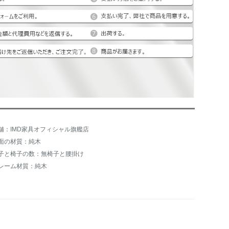
舗：IMD家具オフィシャル旗艦店
面の材質：純木
子と椅子の数：無椅子と腰掛け
レーム材質：純木