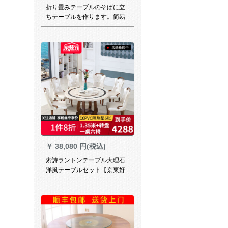
折り畳みテーブルのそばに立
ちテーブルを作ります。简易
家庭用テーブル。
￥
38,080 円(税込)
索詩ラントンテーブル大理石
洋風テーブルセット【京東好
店】1.35*0.7メートルテーブ
ル4椅子