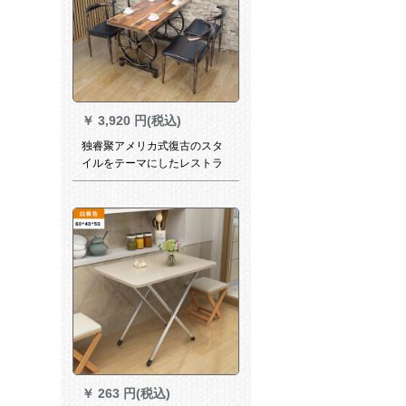
￥
3,920 円(税込)
独睿聚アメリカ式復古のスタ
イルをテーマにしたレストラ
ンのテーブルと椅子の組み合
わせバーステーキ店のデザー
ト店の喫茶店のテーブルと椅
子の四つの椅子（四本の牛の
角椅子）
￥
263 円(税込)