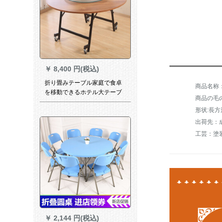
￥
8,400 円(税込)
折り畳みテーブル家庭で食卓
を移動できるホテル大テーブ
商品の毛の重
ル簡易多機能ラウンドテーブ
形状:長方
ルテーブル小テーブル2つの大
きな円卓多機能折り畳み円卓
出荷先：
居間麻雀折り畳みテーブル1.8
工芸：塗
mテーブル+1.2 m回転盤の色
備考
￥
2,144 円(税込)