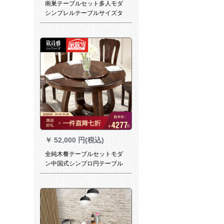
南巣テーブルセット多人モダ
シンプレルテーブルサイズタ
イプリル伸縮食テーブルセッ
ト食事テーブルレストラン家
具ケヤキ色一テーブル八椅子
￥
52,000 円(税込)
全純木餐テーブルセットモダ
ン中国式シンプロ円テーブル
家庭用テーブルミニテーブル
セット古ホテルの別荘見本展
示室回転テーブル1.5 mテーブ
ル