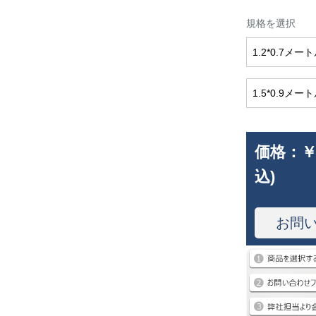
規格を選択
1.2*0.7メー
1.5*0.9メー
価格：
￥
込)
お問