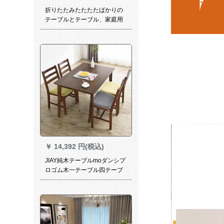
折りたたみたたたたばかりの
テーブルとテーブル、家庭用
の大きいサイズの携帯式事務
所、大規模デスクトップホテ
ル、大規模な棚付きプラスチ
ック10人の円形テーブルモダ
ンプシル1.2 m 4椅子、1.2 m
ブルー
￥
14,392 円(税込)
JIAY純木テーブルmoダンシプ
ロゴム木一テーブル四テーブ
ルテーブルテーブルテーブル
テーブルテーブルテーブルテ
ーブルとテーブルと椅子のセ
ット