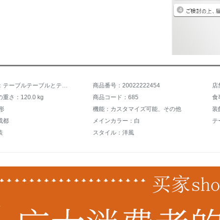
商品名称：テーブルテーブルとテーブルの組み合わせ大理石テーブル洋風テーブルテーブル純木レストラン家具テーブル長方形家庭用テーブルテーブルの注文書[全テールの追加出荷]1.2*0.7メートル
商品番号：20022222454
店
さ：120.0 kg
商品コード：685
食
形
機能：カスタマイズ可能、その他
装
成都
メインカラー：白
テ
装
スタイル：洋風