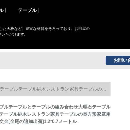
ル丨
テーブル丨
した天板など、豊富な材質をそろっており、お部屋の
びいただけます。
お問い
テーブルテーブル純木レストラン家具テーブルの長
ブルテーブルとテーブルの組み合わせ大理石テーブル
テーブル純木レストラン家具テーブルの長方形家庭用
金[全尾の追加出荷]1.2*0.7メートル