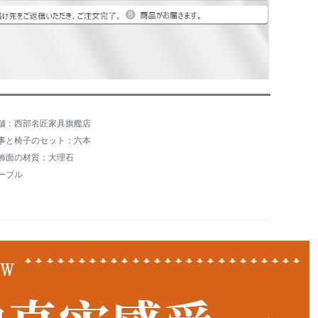
舗：西部名匠家具旗艦店
事と椅子のセット：六本
飾面の材質：大理石
ーブル