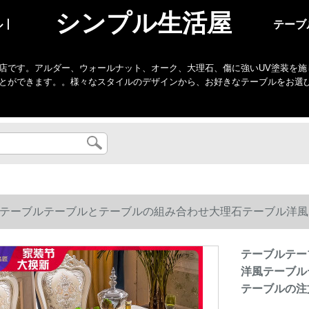
シンプル生活屋
ル丨
テーブ
店です。アルダー、ウォールナット、オーク、大理石、傷に強いUV塗装を施
とができます。。様々なスタイルのデザインから、お好きなテーブルをお選
テーブルテーブルとテーブルの組み合わせ大理石テーブル洋風
ーブルの注文金[全尾の追加出荷]1.2*0.7メートル
テーブルテー
洋風テーブル
テーブルの注文