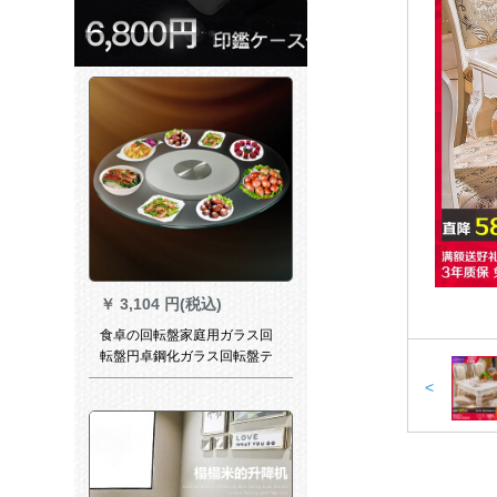
￥
3,104 円(税込)
食卓の回転盤家庭用ガラス回
転盤円卓鋼化ガラス回転盤テ
ーブル鋼化ガラステーブル回
<
転盤家庭用透明ガラス80 cm
厚さ10 mm