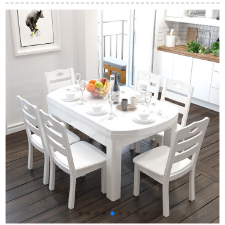
ル4つのテーブルテー
木のテーブルとテー
ています。钢化ガラ
ブルホワイトワック
ブルのセットは胡桃
ス二段の小さい丸い
ス木式シプロレスト
色1.38メートルの四
テーブルはシンプロ
ラン家具クルミの木
つのテーブルです。
モーダオフィスの展
色一テーブル4つの椅
示室の车行レジャー
子
接客机と椅子、テー
ブルと椅子、黒いテ
ーブル、四つの椅子
があります。