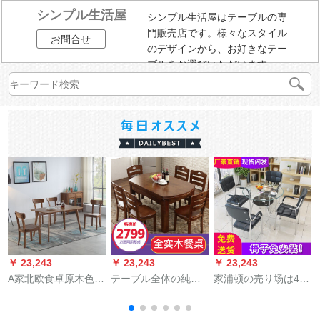
シンプル生活屋
シンプル生活屋はテーブルの専
門販売店です。様々なスタイル
お問合せ
のデザインから、お好きなテー
ブルをお選びいただけます。
￥ 23,243
￥ 23,243
￥ 23,243
￥
A家北欧食卓原木色純
テーブル全体の純木
家浦顿の売り场は4 S
木食卓椅子セットク
テーブルが伸縮して
店舗でテーブルと椅
ルミの木色一テーブ
折り畳みました。純
子の组み合わせをし