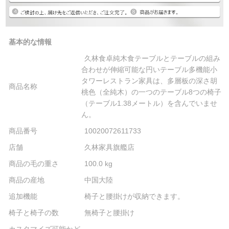
基本的な情報
久林食卓純木食テーブルとテーブルの組み
合わせが伸縮可能な円いテーブル多機能小
タワーレストラン家具は、多層板の深さ胡
商品名称
桃色（全純木）の一つのテーブル8つの椅子
（テーブル1.38メートル）を含んでいませ
ん。
商品番号
10020072611733
店舗
久林家具旗艦店
商品の毛の重さ
100.0 kg
商品の産地
中国大陸
追加機能
椅子と腰掛けが収納できます。
椅子と椅子の数
無椅子と腰掛け