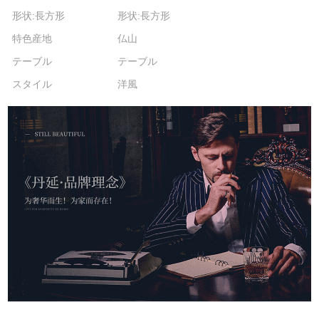
形状:長方形
形状:長方形
特色産地
仏山
テーブル
テーブル
スタイル
洋風