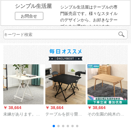
シンプル生活屋
シンプル生活屋はテーブルの専
門販売店です。様々なスタイル
お問合せ
のデザインから、お好きなテー
ブルをお選びいただけます。
￥ 38,664
￥ 38,664
￥ 38,664
￥
未練があります。簡
テーブルを折り畳み
その生園の純木の食
単な折りたたみテー
ました。テーブルを
事のテーブルと椅子
ブルです。携帯型の
折り畳みました。家
の北欧の白いオーク