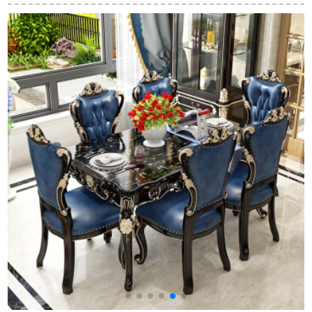
正方形の折りたたみ
庭用のテーブルで
の木の徳納のテーブ
テーブルです。小さ
す。纯木携帯型の外
ルの1.2メートルの徳
なテーブルがありま
でテーブルを折り畳
納のテーブル
す。家庭用の食事テ
みました。四角いテ
ーブルです。円卓学
ーブルを并べます。
色
習テーブル麻雀テー
ブルです。「白いテ
ーブル」80*80*75高
さです。