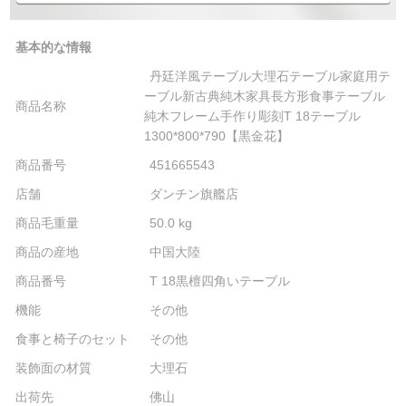
基本的な情報
丹廷洋風テーブル大理石テーブル家庭用テ
ーブル新古典純木家具長方形食事テーブル
商品名称
純木フレーム手作り彫刻T 18テーブル
1300*800*790【黒金花】
商品番号
451665543
店舗
ダンチン旗艦店
商品毛重量
50.0 kg
商品の産地
中国大陸
商品番号
T 18黒檀四角いテーブル
機能
その他
食事と椅子のセット
その他
装飾面の材質
大理石
出荷先
佛山