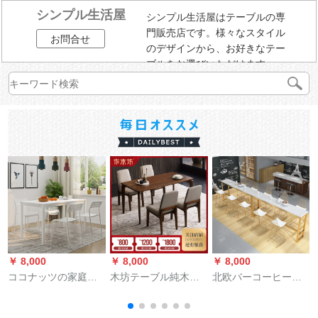
シンプル生活屋
シンプル生活屋はテーブルの専
門販売店です。様々なスタイル
お問合せ
のデザインから、お好きなテー
ブルをお選びいただけます。
￥ 8,000
￥ 8,000
￥ 8,000
￥
ココナッツの家庭用
木坊テーブル純木テ
北欧バーコーヒーミ
テーブルとテーブル
ーブルセット純木家
ルクティショップの
の組み合わせはシン
具テーブルテーブル
テーブルと椅子の組