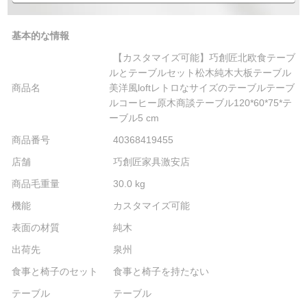
基本的な情報
【カスタマイズ可能】巧創匠北欧食テーブ
ルとテーブルセット松木純木大板テーブル
商品名
美洋風loftレトロなサイズのテーブルテーブ
ルコーヒー原木商談テーブル120*60*75*テ
ーブル5 cm
商品番号
40368419455
店舗
巧創匠家具激安店
商品毛重量
30.0 kg
機能
カスタマイズ可能
表面の材質
純木
出荷先
泉州
食事と椅子のセット
食事と椅子を持たない
テーブル
テーブル