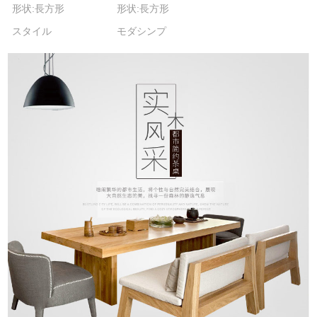
形状:長方形
形状:長方形
スタイル
モダシンプ