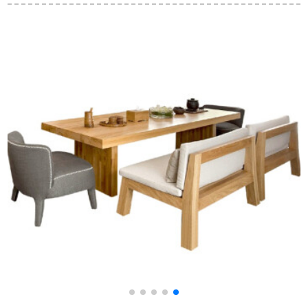
プロモーダのテーブ
純木テーブルテーブ
み合わせは、純木の
ルの長方形家庭用テ
ルテーブルセットレ
壁のカウンターテー
ーブル4人/6人の象牙
ストラン長方形クミ
ブルに家庭用の純木
の白120*73テーブル
の木T 1305テーブル
の長いテーブルと狭
の4つの椅子です。
（1.48メートル）か
いテーブルの高脚テ
らクルミの木を直下
ーブルのシンプロデ
に輸入します。
ルカウンターの色の
サイズをカスタマイ
ズします。非商品価
格です。