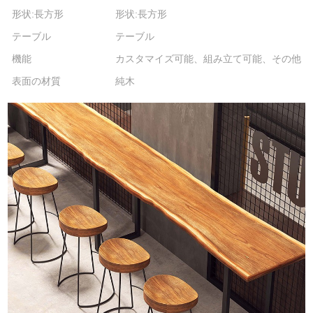
形状:長方形
形状:長方形
テーブル
テーブル
機能
カスタマイズ可能、組み立て可能、その他
表面の材質
純木