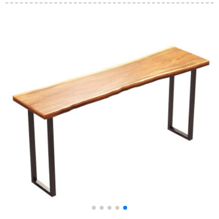
ットシンプロテーブ
み丸い食卓食卓食卓
木製テーブルとテー
ルチタン金ステンレ
食卓モダシンプレル
ブルとテーブルの組
ス折りたみテーブル
テーブルセットサイ
み合わせ小さなテー
家庭用電磁炉テーブ
ズタイプテーブル家
ブルの家具1.2メート
ルセットレストラン
具AタイプエコPU皮
ルの長方形テーブル
家具一テーブル4椅子
椅子一テーブル六椅
の4つのテーブル1.2
（B椅子）
子（電磁炉付き）
メートル