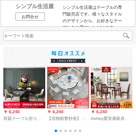
シンプル生活屋
シンプル生活屋はテーブルの専
門販売店です。様々なスタイル
お問合せ
のデザインから、お好きなテー
ブルをお選びいただけます。
￥ 6,240
￥ 6,240
￥ 6,240
￥
荷庭テーブル折りた
【現物順豊秒発】澳
Ashley愛室麗家具テ
たたみ丸テーブル極
鵬発テーブル鋼化ガ
ーブルアメリカンカ
简軽奢餐テーブルセ
ラス純木可折りたた
ントリーテーブル純