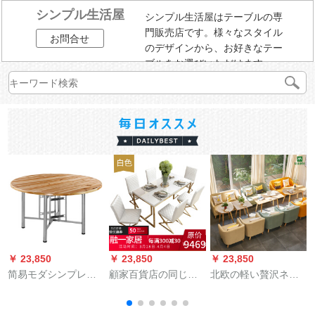
シンプル生活屋
シンプル生活屋はテーブルの専
門販売店です。様々なスタイル
お問合せ
のデザインから、お好きなテー
ブルをお選びいただけます。
￥ 23,850
￥ 23,850
￥ 23,850
￥
简易モダシンプレル
顧家百貨店の同じテ
北欧の軽い贅沢ネッ
纯木杉木大円デスク
ーブル軽贅沢椅子セ
ト紅西レストランの
トップファミリーホ
ット港式後モダンレ
コーヒー店は押さえ