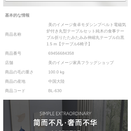
基本的な情報
美のイメージ食卓モダシンプベルト電磁気
炉付き丸型テーブルセット純木の食事テー
商品名称
ブル折りたたみたみみ伸縮丸テーブル白黒
1.5 m【テーブル6椅子】
商品番号
69456684358
店舗
美のイメージ家具フラッグショップ
商品の毛の重さ
100.0 kg
商品の産地
中国大陸
商品コード
BL-630