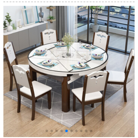
テル10人テーブル折
ストラン六人の白黒
て席のソファーのデ
りたみ食事テーブル
焼きメッキテーブル
ザートのミルクを入
1.8メートルプラス
鋼化ガラス1.6メート
れたお茶の店のテー
120センチ回転盘
ルのテーブル＋6つの
ブルと椅子の組合せ
（14-16人）
椅子（白）
のレジャーシングル
スの2人のソファーの
1人で接待してソファ
ーの椅子のバーの
60*60*70四角形のお
茶の数の公式の標準
装備に面談します。