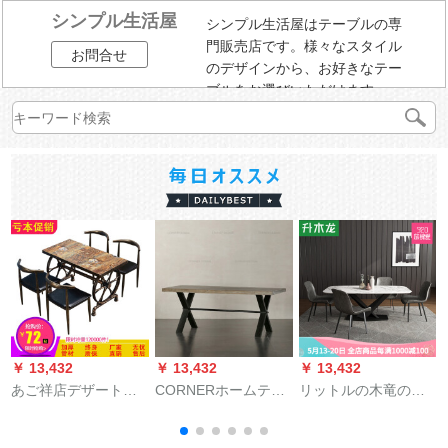
シンプル生活屋
シンプル生活屋はテーブルの専
門販売店です。様々なスタイル
お問合せ
のデザインから、お好きなテー
ブルをお選びいただけます。
￥ 13,432
￥ 13,432
￥ 13,432
￥
あご祥店デザートミ
CORNERホームテー
リットルの木竜の食
V
ルクティー店のテー
ブル北洋風家具純木
卓イタリア式はきわ
ブルと椅子のテーマ
原木テーブルセメン
めて簡単で贅沢な大