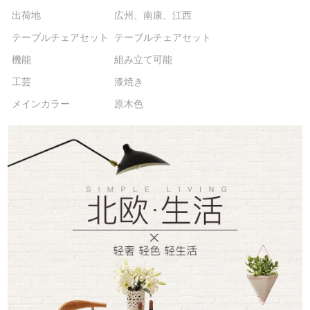
出荷地
広州、南康、江西
テーブルチェアセット
テーブルチェアセット
機能
組み立て可能
工芸
漆焼き
メインカラー
原木色