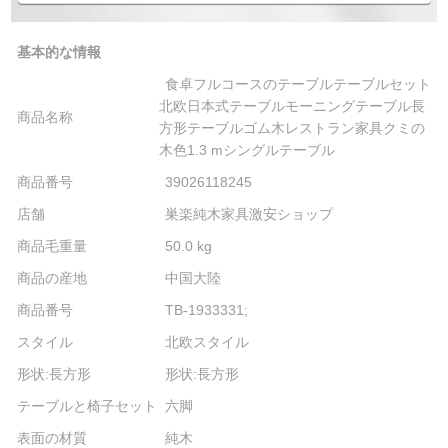
基本的な情報
食卓フルコースのテーブルテーブルセット
北欧日本式テーブルモーニングテーブル長
商品名称
方形テーブルゴム木レストラン家具クミの
木色1.3 mシングルテーブル
商品番号
39026118245
店舗
巣楽純木家具激安ショップ
商品毛重量
50.0 kg
商品の産地
中国大陸
商品番号
TB-1933331;
スタイル
北欧スタイル
形状:長方形
形状:長方形
テーブルと椅子セット
六脚
表面の材質
純木