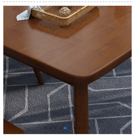
レストランのファー
トテーブル工業風軽
理石の台のお茶の何
ストフードのテーブ
奢モダシンプ140
テレビのテーブルと
ルと椅子の復古的な
cm*80 cm*78 cm
椅子の組み合わせの
鉄芸牛角椅子のコー
スーツの後でモダシ
ヒーショップのテー
ンプレルの創意的な
ブルと椅子の組み合
個性の鉄の芸の面談
わせの車輪のタイプ
テーブルの北欧風の
のテーブルの4つの椅
1.4*0.8メートルの食
子
卓を迎えます