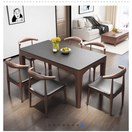
ーブルテーブルテー
トPT 1692【15日間
伸縮小タワーテーブ
ブルテーブルセット
出荷】六椅子一テー
ル中華レストラン家
modanファッション
ブル
具808けやき色1.38
大理石テーブルテー
Mテーブル（回転盤
一
ブル+4椅子1.3*0.8メ
を持たない）
ートル