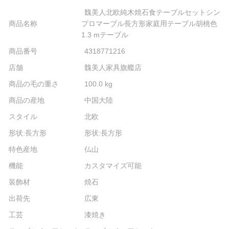
魏美人北欧純木焼石食テーブルセットシン
商品名称
プロマーブル長方形家庭用テーブル胡桃色
1.3 mテーブル
商品番号
4318771216
店舗
魏美人家具旗艦店
商品の毛の重さ
100.0 kg
商品の産地
中国大陸
スタイル
北欧
形状:長方形
形状:長方形
特色産地
仏山
機能
カスタマイズ可能
装飾材
焼石
出荷先
広東
工芸
漆焼き