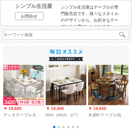
シンプル生活屋
シンプル生活屋はテーブルの専
門販売店です。様々なスタイル
お問合せ
のデザインから、お好きなテー
ブルをお選びいただけます。
￥ 19,600
￥ 19,600
￥ 19,600
￥
ディオテーブル大理
KKA（KKA）ホワイ
木鼎軒テーブル純木
石テーブルテーブル
ト清新森系レストラ
餐テーブルセットゴ
テーブルテーブルテ
ン家具テーブルセッ
ムの木の折れたたみ