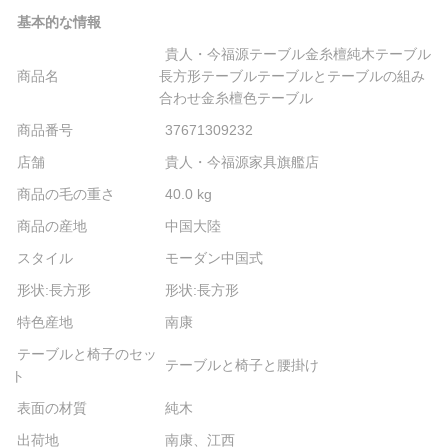
基本的な情報
貴人・今福源テーブル金糸檀純木テーブル
商品名
長方形テーブルテーブルとテーブルの組み
合わせ金糸檀色テーブル
商品番号
37671309232
店舗
貴人・今福源家具旗艦店
商品の毛の重さ
40.0 kg
商品の産地
中国大陸
スタイル
モーダン中国式
形状:長方形
形状:長方形
特色産地
南康
テーブルと椅子のセッ
テーブルと椅子と腰掛け
ト
表面の材質
純木
出荷地
南康、江西