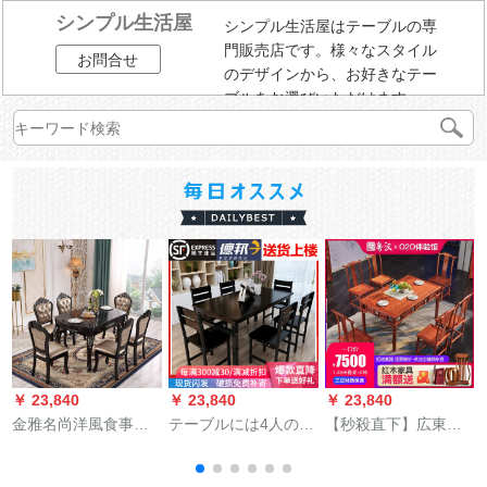
シンプル生活屋
シンプル生活屋はテーブルの専
門販売店です。様々なスタイル
お問合せ
のデザインから、お好きなテー
ブルをお選びいただけます。
￥ 23,840
￥ 23,840
￥ 23,840
￥
金雅名尚洋風食事テ
テーブルには4人のテ
【秒殺直下】広東省
ーブルセット大理石
ーブルと6人のテーブ
漢紅木家具アフリカ
純木伸縮式円卓アメ
ルがセットされてい
花梨（学名：ハリネ