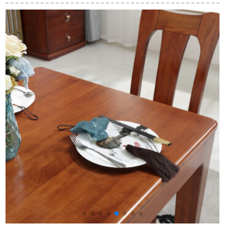
リカ式軽量古典テー
ます。小さなテーブ
ズミ紫檀）テーブル
ブル小タワー折りた
ルと簡易長方形の木
純木テーブル中華料
たみたみベルト回転
製テーブルのグレー
理レストラン長方形
テーブル予約金、お
ドアップモデルは全
テーブル明式テーブ
支払い済み商品で
黒の角120*80テーブ
ルテーブルセット
す。1.35メートルで
ルの六椅子です。
1.38 mテーブル+6椅
す。
子