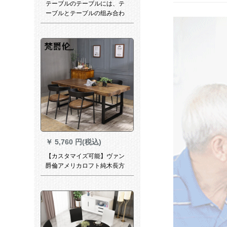
テーブルのテーブルには、テ
ーブルとテーブルの组み合わ
せが伸縮したものがありま
す。
￥
5,760 円(税込)
【カスタマイズ可能】ヴァン
爵倫アメリカロフト純木長方
形テーブルセット原木長テー
ブルシンコーヒーテーブルテ
ーブルテーブルテーブルテー
ブルテーブルテーブル単テー
ブル120*60*75木の板5センチ