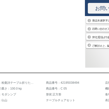
お問
商品名称：柏曼詩テーブル折りたたみたみ伸縮鋼化ガラステーブルモダンプシーテーブルテーブルテーブルテーブルテーブルミニテーブルセット1.35 m電磁炉1.35 mテーブル4椅子なし
商品番号：42195038494
店
さ：100.0 kg
商品番号：C 05
：モダシンプ
形状:正方形
食
：仏山
テーブルチェアセット
表