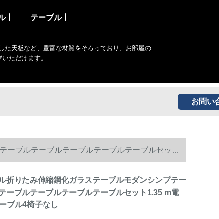
ル丨
テーブル丨
した天板など、豊富な材質をそろっており、お部屋の
びいただけます。
お問い
テーブルテーブルテーブルテーブルテーブルセット
ル折りたみ伸縮鋼化ガラステーブルモダンシンプテー
テーブルテーブルテーブルテーブルセット1.35 m電
mテーブル4椅子なし