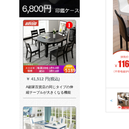
￥
41,512 円(税込)
A顧家百貨店の同じタイプの伸
縮テーブルが大きくなる機能
椅子の組み合わせで、折り畳
<
み焼き石小タルテーブルシン
ダイン北欧には焼石がありま
す。伸縮円卓全黒＋六椅子で
す。