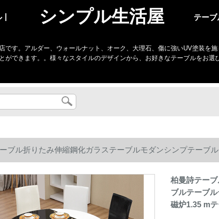
シンプル生活屋
ル丨
テーブ
店です。アルダー、ウォールナット、オーク、大理石、傷に強いUV塗装を施
とができます。。様々なスタイルのデザインから、お好きなテーブルをお選
ーブル折りたみ伸縮鋼化ガラステーブルモダンシンプテーブル
電磁炉1.35 mテーブル4椅子なし
柏曼詩テーブ
ブルテーブル
磁炉1.35 