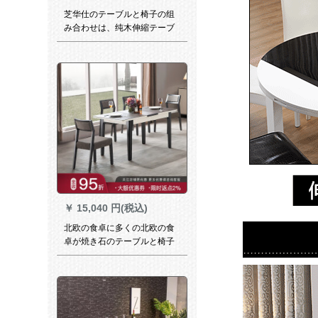
芝华仕のテーブルと椅子の组
み合わせは、纯木伸縮テーブ
ルシンプロ長方形テーブルPT
003 15日以内に六椅子を出荷
します。
￥
15,040 円(税込)
北欧の食卓に多くの北欧の食
卓が焼き石のテーブルと椅子
を組み合わせたモデルプチッ
プ伸縮ガラス食卓省スペース
ご飯テーブル焼石ガラス台
【伸縮可能】単一テーブル
【伸縮可能】