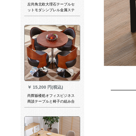
左尚角北欧大理石テーブルセ
ットモダシンプレル金属ステ
ンレス鋼小タル家庭用長方形
創意テーブル1.4*0.8 mシング
ルテーブル
￥
15,200 円(税込)
尚辉贩楼処オフィスビジネス
商談テーブルと椅子の組み合
わせモダシンプレルレジャー
接待テーブルと椅子とテーブ
ルと椅子の休憩エリアミルク
ティー店のテーブルと椅子の
円形のテーブルと椅子の胡桃
色+黒皮のテーブルの三つの椅