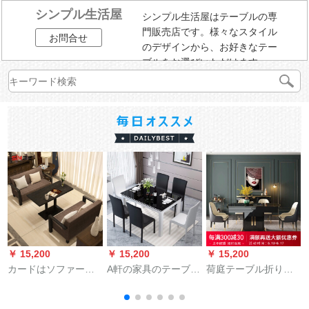
シンプル生活屋
シンプル生活屋はテーブルの専
門販売店です。様々なスタイル
お問合せ
のデザインから、お好きなテー
ブルをお選びいただけます。
￥ 15,200
￥ 15,200
￥ 15,200
￥
カードはソファーの
A軒の家具のテーブル
荷庭テーブル折りた
喫茶店の販売部のバ
と椅子の組み合わせ
たたみ丸テーブル極
ーのレストランのデ
モダシンプレルガラ
简軽奢餐テーブルセ