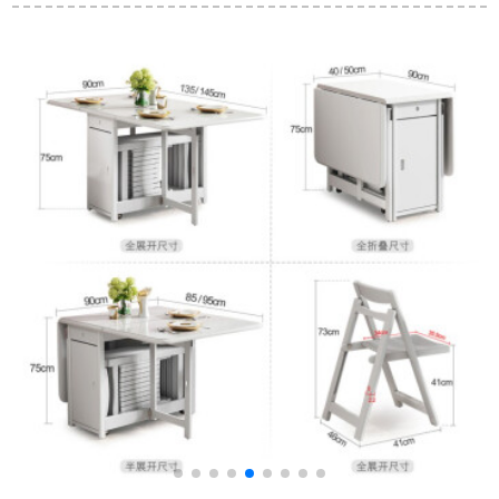
ザートのミルクティ
スの白黒ファッショ
ットシンプロテーブ
ーの店に座ってカー
ンつづり合わせのレ
ルチタン金ステンレ
ド席のソファーのテ
ストラン家具の白黒
ス折りたみテーブル
ーブルと椅子の組み
つづり合わせの4つの
家庭用電磁炉テーブ
合わせが手すりのペ
テーブル（白い食事
ルセットレストラン
ア+テーブルの213〓
椅子）
家具一テーブル4椅子
〓+手すりの124があ
（B椅子）
ります。