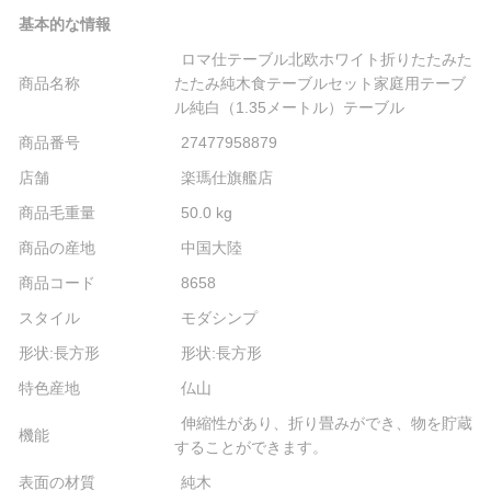
基本的な情報
ロマ仕テーブル北欧ホワイト折りたたみた
商品名称
たたみ純木食テーブルセット家庭用テーブ
ル純白（1.35メートル）テーブル
商品番号
27477958879
店舗
楽瑪仕旗艦店
商品毛重量
50.0 kg
商品の産地
中国大陸
商品コード
8658
スタイル
モダシンプ
形状:長方形
形状:長方形
特色産地
仏山
伸縮性があり、折り畳みができ、物を貯蔵
機能
することができます。
表面の材質
純木