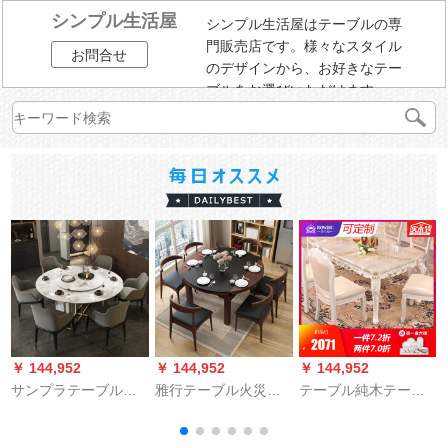
シンプル生活屋
シンプル生活屋はテーブルの専
門販売店です。様々なスタイル
お問合せ
のデザインから、お好きなテー
ブルをお選びいただけます。
￥ 144,952
￥ 144,952
￥ 144,952
￥
サンプラテーブル北
雅行テーブル火災石
テーブル純木テーブ
欧大理石テーブル円
台面モダンレストラ
ル洋風大理石テーブ
形デザイナーのシン
ンの家具の四角形が
ルセット家具AC