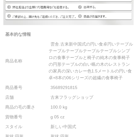
基本的な情報
雲舎.古来新中国式の円い食卓円いテーブル
テーブルテーブルテーブルテーブルシンプ
ロの食事テーブルと椅子の純木の食事椅子
商品名称
の円形テーブルの白い蝋の木のレストラン
の家具の深いカレー色1.5メートルの円い食
卓+8本の06シリーズの超繊の食事椅子
商品番号
35689291815
店舗
古来フラッグショップ
商品の毛の重さ
100.0 kg
貨物番号
g 05 cz
スタイル
新しい中国式
形状:円形
形状:円形