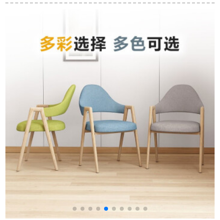
ル123616テーブル
子を組み合わせてベ
折りたたみたみ伸縮
ランダの小さい円卓
テーブルテーブルテ
を相談します。四つ
ーブルテーブルテー
の椅子のビジネスシ
ブルテーブルテーブ
ンプル事務室と交渉
ルテーブルテーブル
します。お茶のお茶
テーブルテーブル紫
を入れるお店のガラ
桐家1テーブル+6つの
スの昇降テーブルと
椅子（無電）
緑の白皮の椅子の一
つのテーブルです。