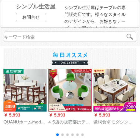
シンプル生活屋
シンプル生活屋はテーブルの専
門販売店です。様々なスタイル
お問合せ
のデザインから、お好きなテー
ブルをお選びいただけます。
￥ 5,993
￥ 5,993
￥ 5,993
￥
QUANUホームmodan
4 S店の販売部はテー
紫桐食卓モダシンプ
北欧食テーブルセッ
ブルと椅子を接待し
レル北欧純木テーブ
トモダシンプテーブ
ます。テーブルと椅
ルセット鉄分ガラス