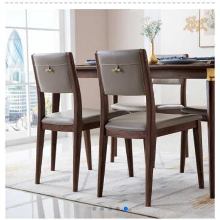
D胡桃色15-4 A 180テ
形6人中小テーブル執
芸牛角椅子とミルク
ーブル1800*900*720
務テーブル秒1.3*0.75
ティーの店の喫茶店
メートルで、一つの
のテーマレストラン
テーブルを6つのテー
のそば屋の軽食店の
ブルで切り売りしま
テーブルと椅子とし
す。
ゃぶしゃぶなべの店
のバーの食堂のファ
ーストフードのテー
ブルと椅子と砂利盤
の60*60单机