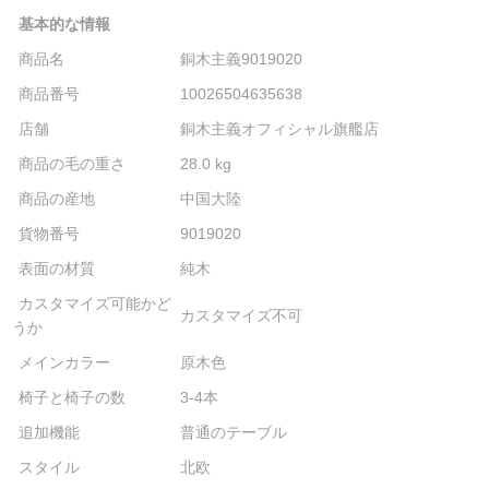
基本的な情報
商品名
銅木主義9019020
商品番号
10026504635638
店舗
銅木主義オフィシャル旗艦店
商品の毛の重さ
28.0 kg
商品の産地
中国大陸
貨物番号
9019020
表面の材質
純木
カスタマイズ可能かど
カスタマイズ不可
うか
メインカラー
原木色
椅子と椅子の数
3-4本
追加機能
普通のテーブル
スタイル
北欧