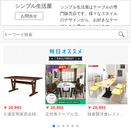
シンプル生活屋
シンプル生活屋はテーブルの専
門販売店です。様々なスタイル
お問合せ
のデザインから、お好きなテー
ブルをお選びいただけます。
￥ 20,993
￥ 20,993
￥ 20,993
￥
大連富華家具全純木
左尚角テーブル北欧
独睿聚洋食レストラ
食卓モダンレストラ
大理石純木テーブル
ンミルクティー店の
ンのテーブル15-4 A-
セットシンモル長方
テーブルと椅子、鉄