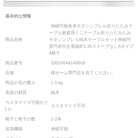
基本的な情報
伸縮可能食卓モダシンプレル折りたたみテ
ーブル家庭用ミニテーブル折りたたみたみ
商品名称
モダシンプレル純木テーブルセット伸縮可
変円卓付き電磁炉1.35ストーブなしAタイプ
4椅子
商品番号
10024544140609
店舗
櫂ホーム専門店を見てください。
商品の毛の重さ
1.0 kg
表面の材質
純木
カスタマイズ可能かど
カスタマイズ不可
うか
椅子と椅子の数
1-2本
追加機能
伸縮可能