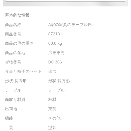
基本的な情報
商品名称
A家の家具のテーブル席
商品番号
872131
商品の毛の重さ
60.0 kg
商品の産地
広東東莞
貨物番号
BC 306
食事と椅子のセット
四つ
形状:長方形
形状:長方形
テーブル
テーブル
面取り材質
板材
出荷地
東莞
機能
その他
工芸
塗装