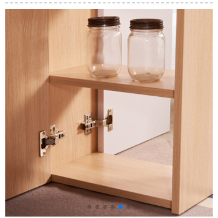
み合わせinsスチール
ブル一テーブルでご
食事をします。テー
ガラスのテーブルと
ざいます。
ブルとテーブルの組
ー
テーブルのセットの
み合わせはレストラ
小さなタワーレスト
ンの家具を組み合わ
ラン家具モダンシン
せます。
プレル純木テーブル
の長方形原木色のテ
ーブル4つの椅子【柔
らかい椅子】