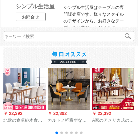
シンプル生活屋
シンプル生活屋はテーブルの専
門販売店です。様々なスタイル
お問合せ
のデザインから、お好きなテー
ブルをお選びいただけます。
￥ 22,392
￥ 22,392
￥ 22,392
￥
北欧の食卓純木食テ
カルトノ軽豪华な商
A家のアメリカ式の食
ーブルと北欧のテー
谈テーブルと椅子の
卓のテーブルとテー
ブルとテーブルの組
组み合わせは丸テー
ブルを組み合わせて