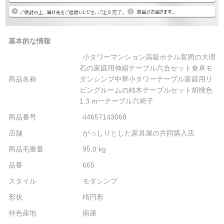
基本的な情報
小タワーマンション高級ホテル客間の大理
石の家庭用伸縮テーブル六合セット食卓モ
商品名称
ダンシンプ中華小タワーテーブル家庭用リ
ビングルームの純木テーブルセット胡桃色
1.3 m一テーブル六椅子
商品番号
44657143068
店舗
がっしりとした家具屋の共同購入店
商品毛重量
95.0 kg
品番
665
スタイル
モダシンプ
形状
楕円形
特色産地
南康