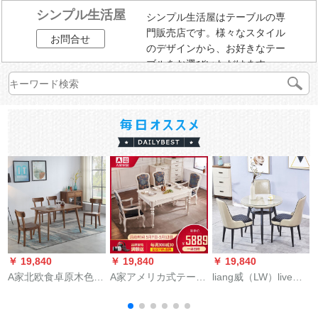
シンプル生活屋
シンプル生活屋はテーブルの専
門販売店です。様々なスタイル
お問合せ
のデザインから、お好きなテー
ブルをお選びいただけます。
￥ 19,840
￥ 19,840
￥ 19,840
￥
A家北欧食卓原木色純
A家アメリカ式テーブ
liang威（LW）live威
木食卓椅子セットク
ル大理石方テーブル
事務商談テーブルと
ルミの木色一テーブ
テーブルテーブルテ
椅子を組み合わせた