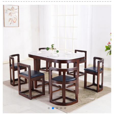
ル4つのテーブルテー
ーブルとテーブルセ
円形店舗対応テーブ
ブルホワイトワック
ットの純テーブル洋
ル事務室のお客様対
ス木式シプロレスト
風テーブルキッチン
応テーブルの棚にあ
ラン家具クルミの木
テーブルシンプロル
るミルクティーのお
色一テーブル4つの椅
家具木製テーブル+手
店の小さな円卓があ
子
すりなし椅子*4+手す
ります。
り付き食事椅子*2