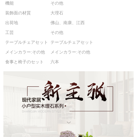
機能
その他
装飾面の材質
大理石
出荷地
佛山、南康、江西
工芸
その他
テーブルチェアセット
テーブルチェアセット
メインカラー:その他
メインカラー:その他
食事と椅子のセット
六本