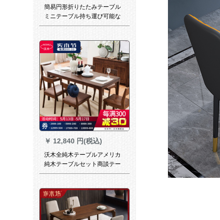
簡易円形折りたたみテーブル
ミニテーブル持ち運び可能な
ホイール付き長方形シンプロ
機能食事テーブル1.4 m暖白小
圆角
￥
12,840 円(税込)
沃木全純木テーブルアメリカ
純木テーブルセット商談テー
ブルmondon民生シンプロ新
中国式テーブル1.2 mテーブル