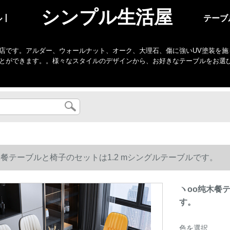
シンプル生活屋
ル丨
テーブ
店です。アルダー、ウォールナット、オーク、大理石、傷に強いUV塗装を施
とができます。。様々なスタイルのデザインから、お好きなテーブルをお選
木餐テーブルと椅子のセットは1.2 mシングルテーブルです。
ヽoo纯木餐
す。
色を選択