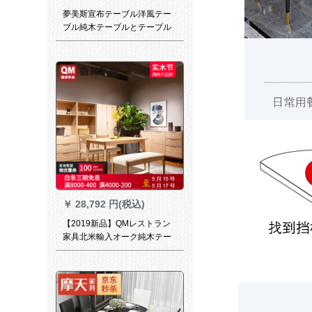
夢美斯宣布テーブル洋風テー
ブル純木テーブルとテーブル
の組み合わせ丸テーブルテー
ブルベルト回転テーブルアメ
リカ純木円テーブルYG 903
1.3 mテーブル
￥
28,792 円(税込)
【2019新品】QMレストラン
家具北米輸入オーク純木テー
ブルセット北欧和式テーブル
原木色一テーブル四椅子