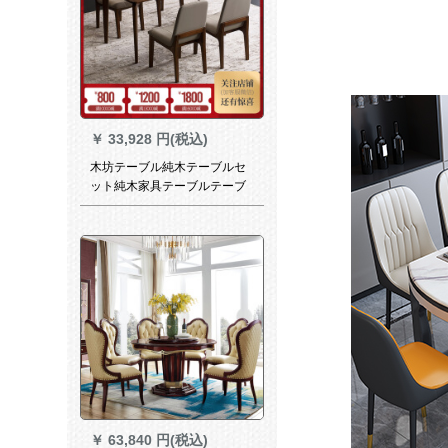
￥
33,928 円(税込)
木坊テーブル純木テーブルセ
ット純木家具テーブルテーブ
ル純木テーブルテーブルテー
ブルセットレストラン長方形
クミの木T 1305テーブル
（1.48メートル）からクルミ
の木を直下に輸入します。
￥
63,840 円(税込)