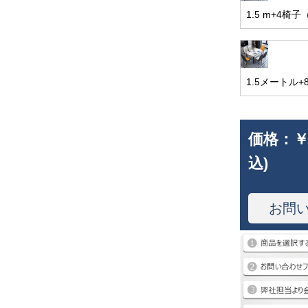
1.5 m+4椅
1.5メートル
価格：
￥
込)
お問