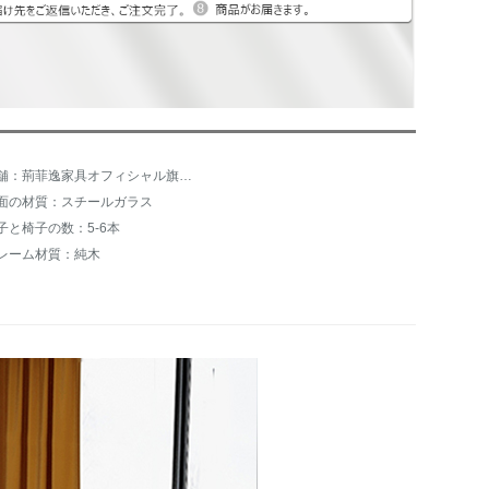
店舗：荊菲逸家具オフィシャル旗艦店
面の材質：スチールガラス
子と椅子の数：5-6本
レーム材質：純木