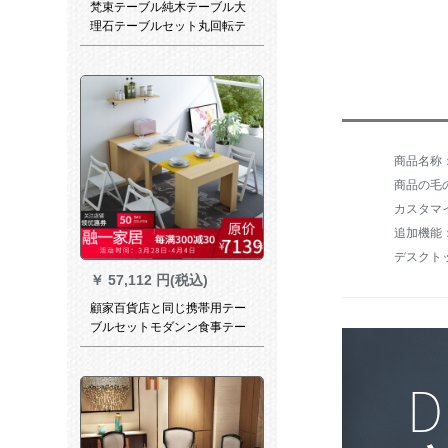
梵束テーブル純木テーブル大
理石テーブルセット丸回転テ
ーブル北欧食卓レストラン家
具1.2 mテーブル（回転台まで
送ります）
商品の毛の
デスクト
￥
57,112 円(税込)
顧家百貨店と同じ携帯用テー
ブルセットモダンン食事テー
ブル小タワーは北欧に伸縮し
た多機能家庭用収納版シング
ルテーブル＋四つ折りたたみ
椅子になります。