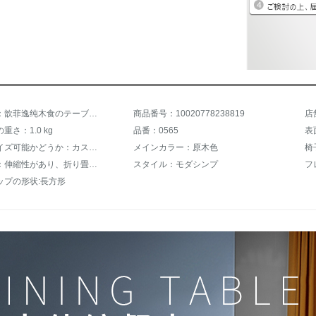
商品名称：歆菲逸纯木食のテーブルと椅子の家庭用の小さなデザインガラスが伸缩して食事をするテーブルのシングルスの纯木折りのみたのテーブルと椅子の组み合わせの1.2メートルの単机
商品番号：10020778238819
重さ：1.0 kg
品番：0565
表
カスタマイズ可能かどうか：カスタマイズ不可
メインカラー：原木色
椅
追加機能：伸縮性があり、折り畳みができます。
スタイル：モダシンプ
フ
ップの形状:長方形