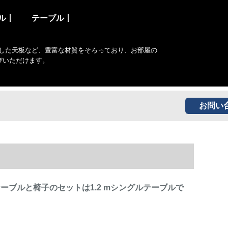
ル丨
テーブル丨
した天板など、豊富な材質をそろっており、お部屋の
びいただけます。
お問い
テーブルと椅子のセットは1.2 mシングルテーブルで