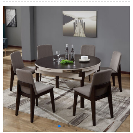
携帯型パソコンデス
具のテーブルと椅子
ハリネズミ紫檀）純
ク小タル家庭用食事
の組み合わせ（回転
木テーブル付き円卓
テーブル型茶何シン
盤を持ちます）の1テ
回転台中華食卓テー
家
プ移動学習テーブル
ーブルの6つの椅子が
ブルセット1.38ミ象
木目色（幅60 cm）
あります。
頭円卓+6食椅子