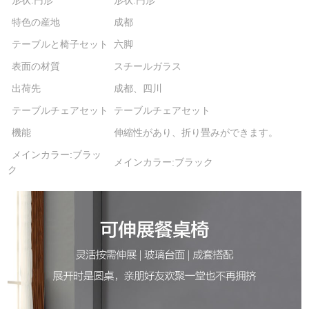
形状:円形
形状:円形
特色の産地
成都
テーブルと椅子セット
六脚
表面の材質
スチールガラス
出荷先
成都、四川
テーブルチェアセット
テーブルチェアセット
機能
伸縮性があり、折り畳みができます。
メインカラー:ブラッ
メインカラー:ブラック
ク