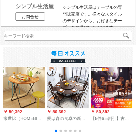
シンプル生活屋
シンプル生活屋はテーブルの専
門販売店です。様々なスタイル
お問合せ
のデザインから、お好きなテー
ブルをお選びいただけます。
￥ 50,392
￥ 50,392
￥ 50,392
￥
家世比（HOMEBI）
愛は森の食卓の新し
【5件6.5割引】古代
簡易テーブル非折り
い中国式の純木の食
芸術家の紅木家具ア
たたみたみテーブル
卓のレストランの家
フリカ花梨（学名：