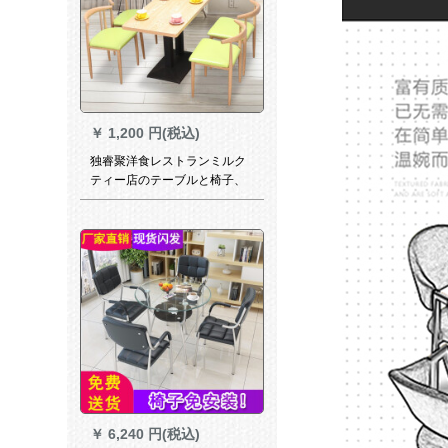
￥
1,200 円(税込)
独睿聚洋食レストランミルク
ティー店のテーブルと椅子、
鉄芸牛角椅子とミルクティー
の店の喫茶店のテーマレスト
ランのそば屋の軽食店のテー
ブルと椅子としゃぶしゃぶな
べの店のバーの食堂のファー
ストフードのテーブルと椅子
と砂利盤の60*60单机
￥
6,240 円(税込)