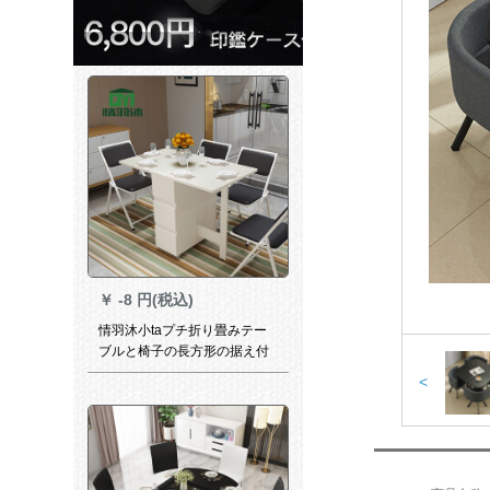
￥
-8 円(税込)
情羽沐小taプチ折り畳みテー
ブルと椅子の長方形の据え付
けが免除されています。家庭
<
用の4人のテーブルを組み合わ
せたモデンテーブルは多機能
で伸縮可能です。テーブルの
純白サイズを収納できます。