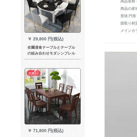
商品名称
商品の産
形状:円形
面取り材
メインカ
￥
29,800 円(税込)
佐爾適食テーブルとテーブル
の組み合わせモダシンプレル
純木伸縮テーブルガラステー
ブル電磁炉テーブル+6椅子
￥
71,800 円(税込)