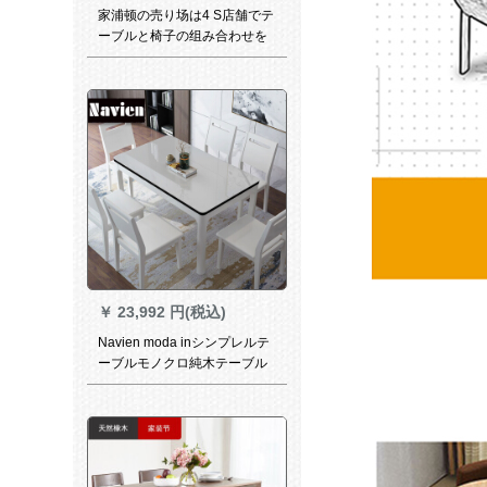
家浦顿の売り场は4 S店舗でテ
ーブルと椅子の组み合わせを
しています。钢化ガラス二段
の小さい丸いテーブルはシン
プロモーダオフィスの展示室
の车行レジャー接客机と椅
子、テーブルと椅子、黒いテ
ーブル、四つの椅子がありま
す。
￥
23,992 円(税込)
Navien moda inシンプレルテ
ーブルモノクロ純木テーブル
レストラン家具中小タワーテ
ーブルセット長方形鋼化ガラ
ステーブルテーブル純木テー
ブルモノクロテーブル六椅子
（1.35 m）