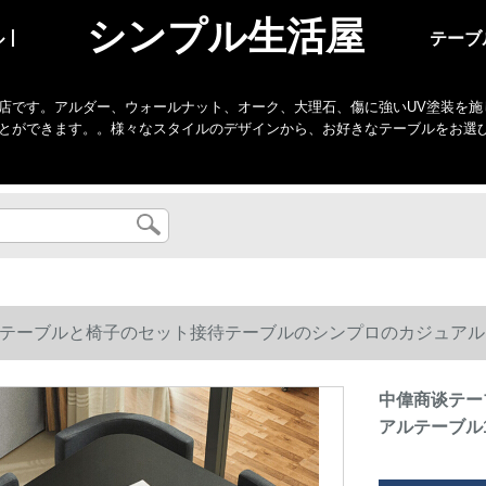
シンプル生活屋
ル丨
テーブ
店です。アルダー、ウォールナット、オーク、大理石、傷に強いUV塗装を施
とができます。。様々なスタイルのデザインから、お好きなテーブルをお選
テーブルと椅子のセット接待テーブルのシンプロのカジュアルテーブル
中偉商谈テー
アルテーブル1テ