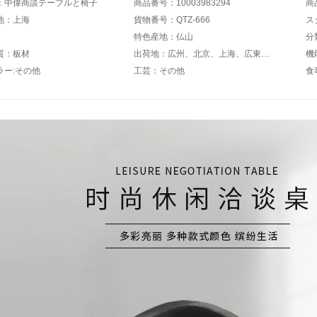
：中偉商談テーブルと椅子
商品番号：10003983294
商
地：上海
貨物番号：QTZ-666
ス
特色産地：仏山
分
質：板材
出荷地：広州、北京、上海、広東、深セン、杭州、東莞、佛山、成都、金華、泉州、青島、シ博、福州、嘉興、南康、山東、四川、福建、江西、その他
機
ラー:その他
工芸：その他
食