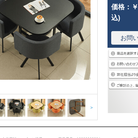
価格：
￥
込)
お問
>