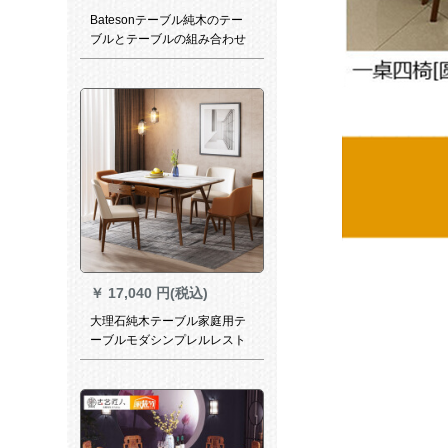
Batesonテーブル純木のテー
ブルとテーブルの組み合わせ
が伸縮した形のテーブルAタイ
プ1.38メートル胡桃色のテー
ブル4つの椅子です。
￥
17,040 円(税込)
大理石純木テーブル家庭用テ
ーブルモダシンプレルレスト
ラン長方形テーブル北欧テー
ブルセット1.6 m大理石テーブ
ル