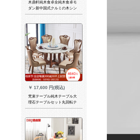
木鼎軒純木食卓全純木食卓モ
ダン新中国式クルミの木シン
プロル食事テーブルセットレ
ストラン家具一テーブル六椅
子
￥
17,600 円(税込)
梵束テーブル純木テーブル大
理石テーブルセット丸回転テ
ーブル洋風テーブルレストラ
ン家具雲灰大理石面1.2 mテー
ブル（回転台に送る）