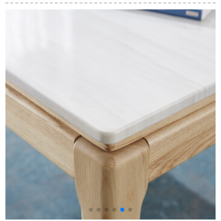
テーブル小テーブル
020【15日出荷】テ
盤彫刻テーブルセッ
テーブルミニテーブ
ーブル4つの椅子
ト6人
ル家庭麻雀アウトド
1300*700*850【黒金
アテーブル大円卓折
花】
りたたみテーブルN
674-01-茶色い折りた
たみたテーブルの直
径120 cm