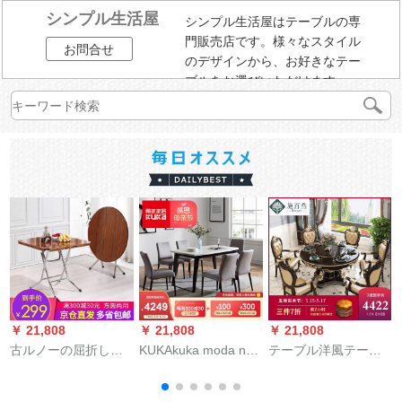
シンプル生活屋
シンプル生活屋はテーブルの専
門販売店です。様々なスタイル
お問合せ
のデザインから、お好きなテー
ブルをお選びいただけます。
￥ 21,808
￥ 21,808
￥ 21,808
￥
古ルノーの屈折した
KUKAkuka moda nshi
テーブル洋風テーブ
テーブルの簡易正方
テーブルチェアレス
ル新古典リビング家
形テーブルテーブル
トラングループPTBY
具ダブルバンド回転