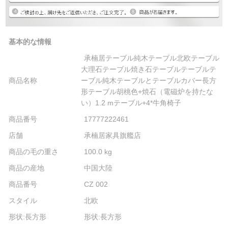
基本的な情報
承楠居テーブル純木テーブル北欧テーブル
大理石テーブル焼き石テーブルテーブルテ
商品名称
ーブル純木テーブルとテーブルカバー長方
形テーブル胡桃色+焼石（電磁炉を持たな
い）1.2 mテーブル+4*牛角椅子
商品番号
17777222461
店舗
承楠居家具旗艦店
商品の毛の重さ
100.0 kg
商品の産地
中国大陸
商品番号
CZ 002
スタイル
北欧
形状:長方形
形状:長方形