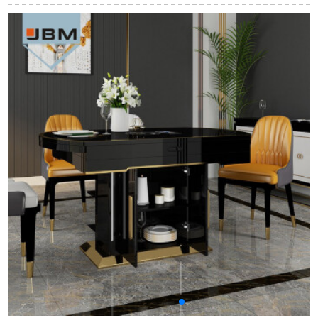
国式食卓椅子セット
のテーブルを組み合
楡木八仙テーブル、
一テーブルの四椅子
わせてテーブルを回
テーブル付きテーブ
1.1 m純木テーブルX
転させます。テーブ
ル付きのテーブル付
06テーブルの四腰掛
ルを相談します。六
きのテーブルです。
け【特価】
椅子のテーブルには
ホテル長のテーブル
梅の食事椅子がセッ
は四季折々の手作り
トになっています。
85純木のテーブルで
す。四つのベンチが
あります。