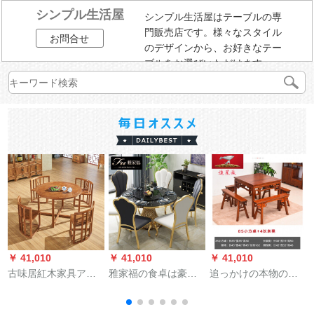
シンプル生活屋
シンプル生活屋はテーブルの専
門販売店です。様々なスタイル
お問合せ
のデザインから、お好きなテー
ブルをお選びいただけます。
￥ 41,010
￥ 41,010
￥ 41,010
￥
古味居紅木家具アフ
雅家福の食卓は豪華
追っかけの本物の木
リカ花梨（学名：ハ
な大理石の円形のテ
を模した中国式家具
リネズミ紫檀）新中
ーブルと北欧の家具
のテーブルセット、