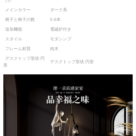
うか
メインカラー
ダーク系
椅子と椅子の数
5-6本
追加機能
電磁炉付き
スタイル
モダシンプ
フレーム材質
純木
デスクトップ形状:円
デスクトップ形状:円形
形